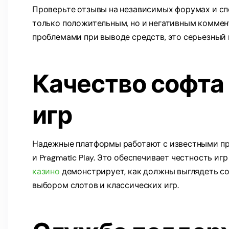
Проверьте отзывы на независимых форумах и сп
только положительным, но и негативным коммент
проблемами при выводе средств, это серьезный 
Качество софта
игр
Надежные платформы работают с известными пров
и Pragmatic Play. Это обеспечивает честность и
казино
демонстрирует, как должны выглядеть с
выбором слотов и классических игр.