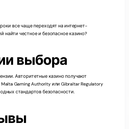
 в 2024 году
гроки все чаще переходят на интернет-
й найти честное и безопасное казино?
ии выбора
цензии. Авторитетные казино получают
alta Gaming Authority или Gibraltar Regulatory
родных стандартов безопасности.
зывы