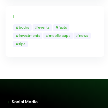
Tags
books
events
facts
investments
mobile apps
news
tips
Social Media