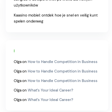
użytkowników
Kaasino mobiel: ontdek hoe je snel en veilig kunt
spelen onderweg
Recent Comments
Olga
on
How to Handle Competition in Business
Olga
on
How to Handle Competition in Business
Olga
on
How to Handle Competition in Business
Olga
on
What’s Your Ideal Career?
Olga
on
What’s Your Ideal Career?