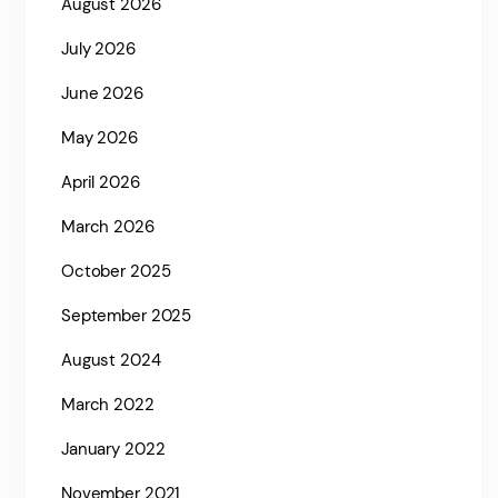
August 2026
July 2026
June 2026
May 2026
April 2026
March 2026
October 2025
September 2025
August 2024
March 2022
January 2022
November 2021