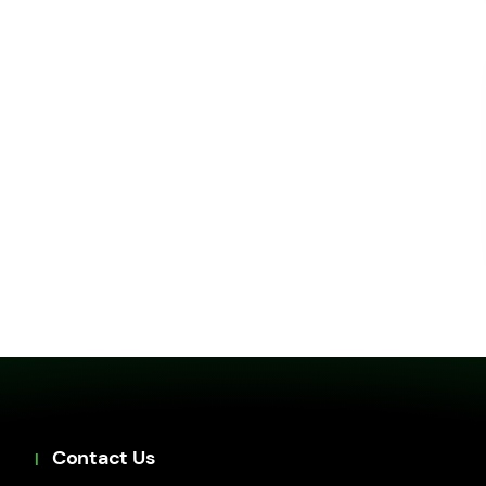
Contact Us