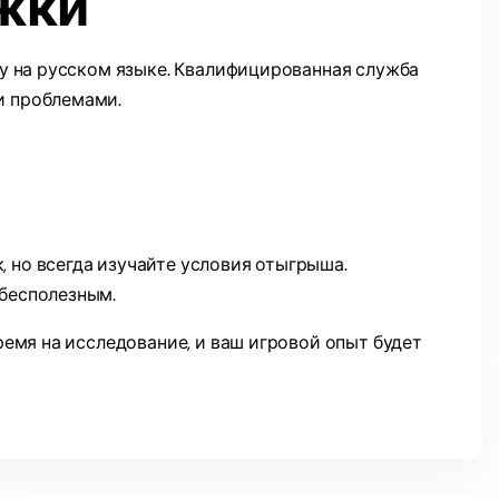
жки
ку на русском языке. Квалифицированная служба
и проблемами.
 но всегда изучайте условия отыгрыша.
бесполезным.
ремя на исследование, и ваш игровой опыт будет