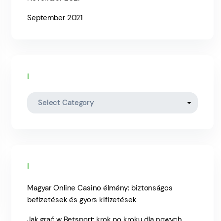
September 2021
Categories
Recent posts
Magyar Online Casino élmény: biztonságos
befizetések és gyors kifizetések
Jak grać w Betsport: krok po kroku dla nowych