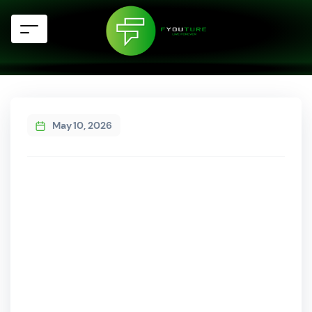
May 10, 2026
Онлайн казино:
как начать и
выиграть