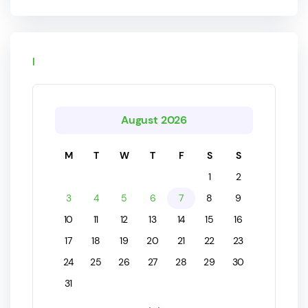
Calendar
August 2026
M
T
W
T
F
S
S
1
2
3
4
5
6
7
8
9
10
11
12
13
14
15
16
17
18
19
20
21
22
23
24
25
26
27
28
29
30
31