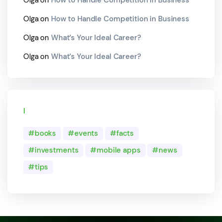
Olga
on
How to Handle Competition in Business
Olga
on
What’s Your Ideal Career?
Olga
on
What’s Your Ideal Career?
Tags
books
events
facts
investments
mobile apps
news
tips