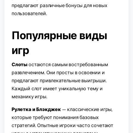
предлагают различные бонусы для новых
пользователей.
Популярные виды
игр
Слоты
остаются самым востребованным
развлечением. Они просты в освоении и
предлагают привлекательные выигрыши.
Каждый слот имеет уникальную тему и
механику игры.
Рулетка и Блэкджек
— классические игры,
которые требуют понимания базовых
стратегий. Опытные игроки часто сочетают