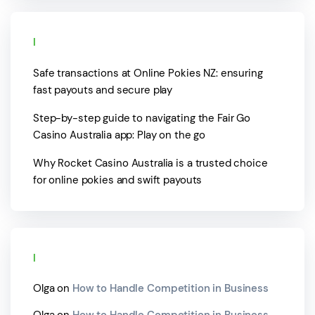
Recent posts
Safe transactions at Online Pokies NZ: ensuring
fast payouts and secure play
Step-by-step guide to navigating the Fair Go
Casino Australia app: Play on the go
Why Rocket Casino Australia is a trusted choice
for online pokies and swift payouts
Recent Comments
Olga
on
How to Handle Competition in Business
Olga
on
How to Handle Competition in Business