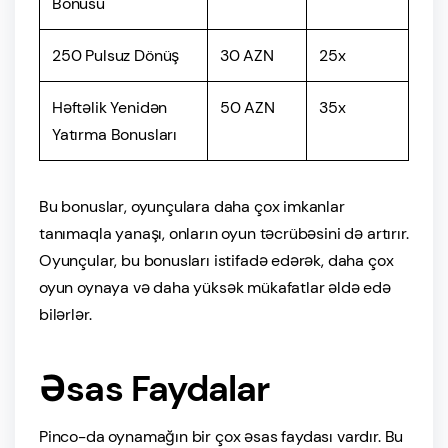
Bonusu
250 Pulsuz Dönüş
30 AZN
25x
Həftəlik Yenidən
50 AZN
35x
Yatırma Bonusları
Bu bonuslar, oyunçulara daha çox imkanlar
tanımaqla yanaşı, onların oyun təcrübəsini də artırır.
Oyunçular, bu bonusları istifadə edərək, daha çox
oyun oynaya və daha yüksək mükafatlar əldə edə
bilərlər.
Əsas Faydalar
Pinco-da oynamağın bir çox əsas faydası vardır. Bu