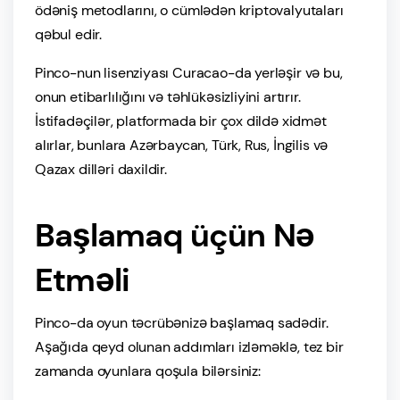
ödəniş metodlarını, o cümlədən kriptovalyutaları
qəbul edir.
Pinco-nun lisenziyası Curacao-da yerləşir və bu,
onun etibarlılığını və təhlükəsizliyini artırır.
İstifadəçilər, platformada bir çox dildə xidmət
alırlar, bunlara Azərbaycan, Türk, Rus, İngilis və
Qazax dilləri daxildir.
Başlamaq üçün Nə
Etməli
Pinco-da oyun təcrübənizə başlamaq sadədir.
Aşağıda qeyd olunan addımları izləməklə, tez bir
zamanda oyunlara qoşula bilərsiniz: