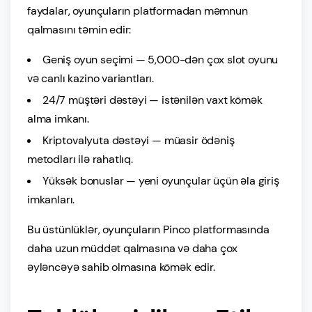
faydalar, oyunçuların platformadan məmnun
qalmasını təmin edir:
Geniş oyun seçimi — 5,000-dən çox slot oyunu
və canlı kazino variantları.
24/7 müştəri dəstəyi — istənilən vaxt kömək
alma imkanı.
Kriptovalyuta dəstəyi — müasir ödəniş
metodları ilə rahatlıq.
Yüksək bonuslar — yeni oyunçular üçün əla giriş
imkanları.
Bu üstünlüklər, oyunçuların Pinco platformasında
daha uzun müddət qalmasına və daha çox
əyləncəyə sahib olmasına kömək edir.