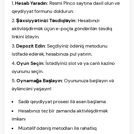
Hesab Yaradın:
Rəsmi Pinco saytına daxil olun və
qeydiyyat formunu doldurun.
Şəxsiyyətinizi Təsdiqləyin:
Hesabınızı
aktivləşdirmək üçün e-poçta göndərilən təsdiq
linkini izləyin.
Depozit Edin:
Seçdiyiniz ödəniş metodunu
istifadə edərək, hesabınıza pul yatırın.
Oyun Seçin:
İstədiyiniz slot və ya canlı kazino
oyununu seçin.
Oynamağa Başlayın:
Oyununuza başlayın və
əyləncəni yaşayın!
Sadə qeydiyyat prosesi ilə asan başlama
Hesabınızı tez bir zamanda aktivləşdirmək
imkanı
Müxtəlif ödəniş metodları ilə rahatlıq