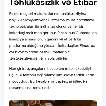
Təhlükəsizlik və Etibar
Pinco, müştəri məlumatlarının təhlükəsizliyinə
böyük əhəmiyyət verir. Platforma, müasir şifrələmə
texnologiyaları ilə mühafizə olunur və hər bir
istifadəçi məlumatı qorunur. Pinco-nun Curacao-da
lisenziya alması, onun qanuni və etibarlı bir
platforma olduğunu göstərir. İstifadəçilər, Pinco-da
oyun oynayarkən, öz məlumatlarının
təhlükəsizliyindən əmin ola bilərlər.
Həmçinin, oyunçuların hesablarının təhlükəsizliyi
üçün iki faktorlu doğrulama kimi əlavə tədbirlər də
mövcuddur. Bu, hesabların icazəsiz girişlərdən
qorunmasına kömək edir.