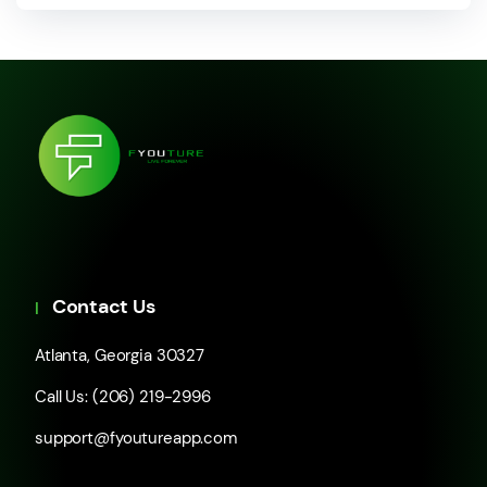
Contact Us
Atlanta, Georgia 30327
Call Us: (206) 219-2996
support@fyoutureapp.com