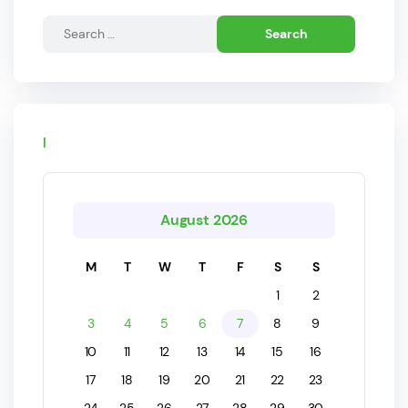
Calendar
August 2026
M
T
W
T
F
S
S
1
2
3
4
5
6
7
8
9
10
11
12
13
14
15
16
17
18
19
20
21
22
23
24
25
26
27
28
29
30