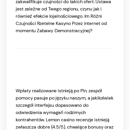
zakwalifikuje czujności do takich ofert. Ustawa
jest zależne od Twego regionu, czynu jak i
również efekcie lojalnościowego. Im Różni
Czujności Rzetelne Kasyno Przez internet od
momentu Zabawy Demonstracyjnej?
Lemon Kasyno Recenzja jak i
również opinie 2026
Wpłaty realizowane istnieją po Pln, zespół
pomocy pasuje po języku naszym, a jakikolwiek
szczegół interfejsu dopasowano do
odwiedzenia wymagań rodzimych
kontrahentów. Lemon casino recenzje istnieją
zwłaszcza dobre (4.5/5), chwalące bonusy oraz