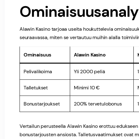
Ominaisuusanaly
Alawin Kasino tarjoaa useita houkuttelevia ominaisuuksi
seuraavassa, miten se vertautuu muihin alalla toimiviin
Ominaisuus
Alawin Kasino
Pelivalikoima
Yli 2000 peliä
Talletukset
Minimi 10 €
Bonustarjoukset
200% tervetulobonus
Vertailun perusteella Alawin Kasino erottuu edukseen 
bonustarjousten ansiosta. Talletusvaatimukset ovat my