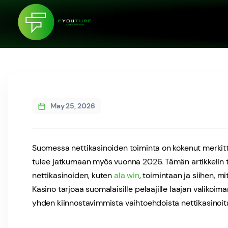
May 25, 2026
Suomessa nettikasinoiden toiminta on kokenut merkit
tulee jatkumaan myös vuonna 2026. Tämän artikkelin ta
nettikasinoiden, kuten
ala win
, toimintaan ja siihen, 
Kasino tarjoaa suomalaisille pelaajille laajan valikoim
yhden kiinnostavimmista vaihtoehdoista nettikasinoita 