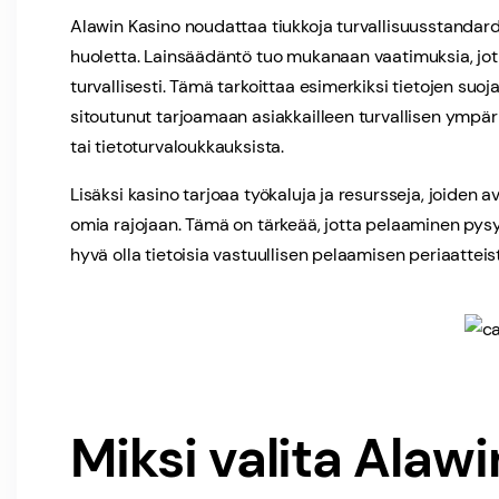
Alawin Kasino noudattaa tiukkoja turvallisuusstandarde
huoletta. Lainsäädäntö tuo mukanaan vaatimuksia, jotka 
turvallisesti. Tämä tarkoittaa esimerkiksi tietojen suo
sitoutunut tarjoamaan asiakkailleen turvallisen ympäri
tai tietoturvaloukkauksista.
Lisäksi kasino tarjoaa työkaluja ja resursseja, joiden a
omia rajojaan. Tämä on tärkeää, jotta pelaaminen pysy
hyvä olla tietoisia vastuullisen pelaamisen periaatteis
Miksi valita Alaw