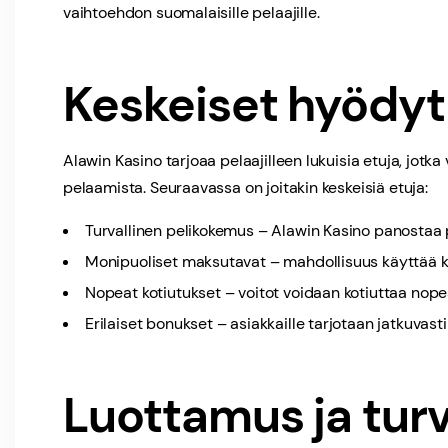
vaihtoehdon suomalaisille pelaajille.
Keskeiset hyödyt
Alawin Kasino tarjoaa pelaajilleen lukuisia etuja, jotka
pelaamista. Seuraavassa on joitakin keskeisiä etuja:
Turvallinen pelikokemus – Alawin Kasino panostaa pe
Monipuoliset maksutavat – mahdollisuus käyttää kr
Nopeat kotiutukset – voitot voidaan kotiuttaa nope
Erilaiset bonukset – asiakkaille tarjotaan jatkuvasti e
Luottamus ja turv