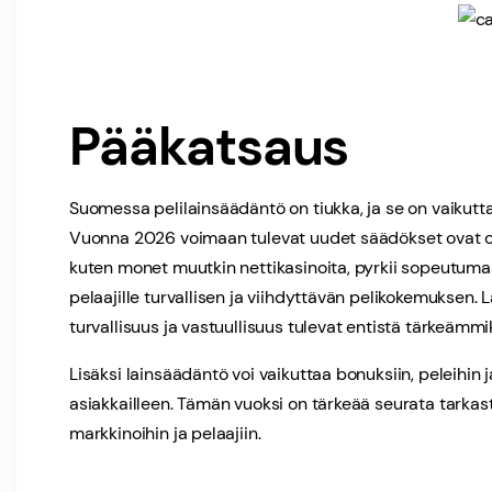
Pääkatsaus
Suomessa pelilainsäädäntö on tiukka, ja se on vaikutta
Vuonna 2026 voimaan tulevat uudet säädökset ovat o
kuten monet muutkin nettikasinoita, pyrkii sopeutumaa
pelaajille turvallisen ja viihdyttävän pelikokemukse
turvallisuus ja vastuullisuus tulevat entistä tärkeämmik
Lisäksi lainsäädäntö voi vaikuttaa bonuksiin, peleihin 
asiakkailleen. Tämän vuoksi on tärkeää seurata tarkast
markkinoihin ja pelaajiin.