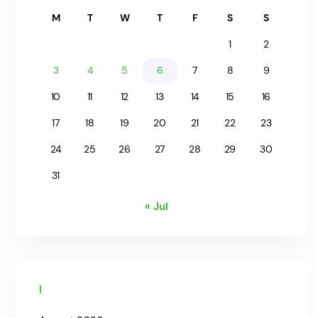
M
T
W
T
F
S
S
1
2
3
4
5
6
7
8
9
10
11
12
13
14
15
16
17
18
19
20
21
22
23
24
25
26
27
28
29
30
31
« Jul
Archives