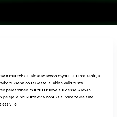
täviä muutoksia lainsäädännön myötä, ja tämä kehitys
rkoituksena on tarkastella lakien vaikutusta
miten pelaaminen muuttuu tulevaisuudessa. Alawin
an pelejä ja houkuttelevia bonuksia, mikä tekee siitä
etsiville.