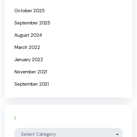
October 2025
September 2025
August 2024
March 2022
January 2022
November 2021
September 2021
Categories