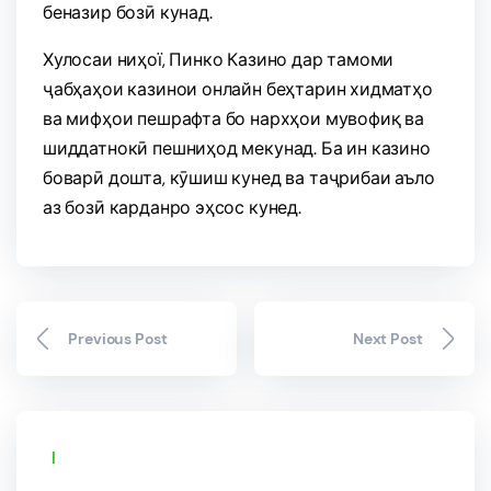
беназир бозӣ кунад.
Хулосаи ниҳої, Пинко Казино дар тамоми
ҷабҳаҳои казинои онлайн беҳтарин хидматҳо
ва мифҳои пешрафта бо нархҳои мувофиқ ва
шиддатнокӣ пешниҳод мекунад. Ба ин казино
боварӣ дошта, кӯшиш кунед ва таҷрибаи аъло
аз бозӣ карданро эҳсос кунед.
Previous Post
Next Post
Search by posts