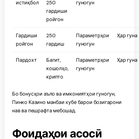
истиқбол
250
гуногун
гардиши
ройгон
Гардиши
250
Параметрҳои
Ҳар гуна
ройгон
гардиш
гуногун
Пардохт
Багит,
Параметрҳои
Ҳар гуна
кошолҳо,
гуногун
крипто
Бо бонусҳои аъло ва имкониятҳои гуногун,
Пинко Казино манбаи хубе барои бозигарони
нав ва пешрафта мебошад.
Фоидаҳои асосӣ