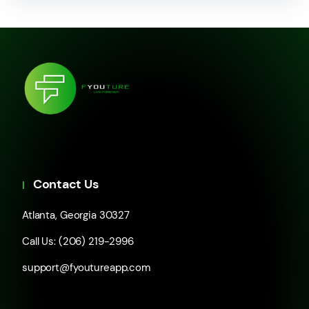
Contact Us
Atlanta, Georgia 30327
Call Us: (206) 219-2996
support@fyoutureapp.com