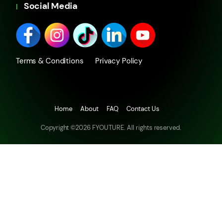
Social Media
Terms & Conditions
Privacy Policy
Home
About
FAQ
Contact Us
Copyright ©2026 FYOUTURE. All rights reserved.