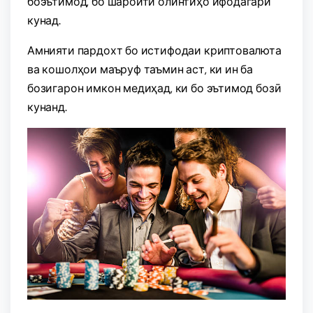
боэътимод, бо шароити олинтиҳо ифодагарӣ
кунад.
Амнияти пардохт бо истифодаи криптовалюта
ва кошолҳои маъруф таъмин аст, ки ин ба
бозигарон имкон медиҳад, ки бо эътимод бозӣ
кунанд.