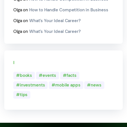
Olga
on
How to Handle Competition in Business
Olga
on
What’s Your Ideal Career?
Olga
on
What’s Your Ideal Career?
Tags
books
events
facts
investments
mobile apps
news
tips