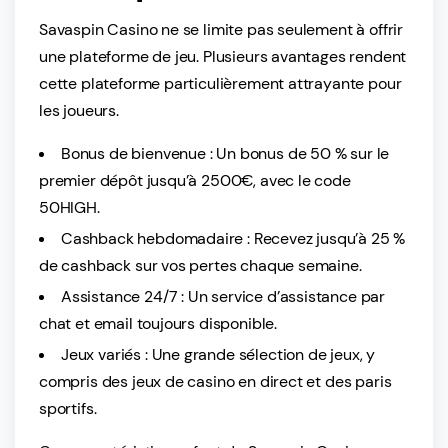
Savaspin Casino ne se limite pas seulement à offrir
une plateforme de jeu. Plusieurs avantages rendent
cette plateforme particulièrement attrayante pour
les joueurs.
Bonus de bienvenue : Un bonus de 50 % sur le
premier dépôt jusqu’à 2500€, avec le code
50HIGH.
Cashback hebdomadaire : Recevez jusqu’à 25 %
de cashback sur vos pertes chaque semaine.
Assistance 24/7 : Un service d’assistance par
chat et email toujours disponible.
Jeux variés : Une grande sélection de jeux, y
compris des jeux de casino en direct et des paris
sportifs.