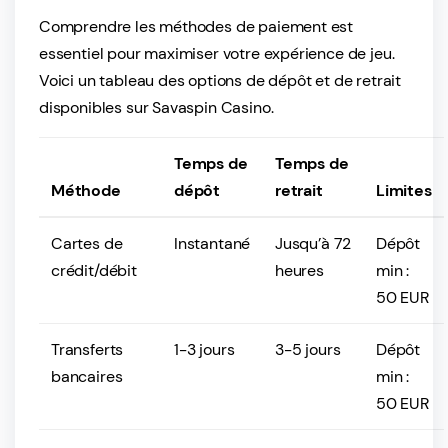
Comprendre les méthodes de paiement est
essentiel pour maximiser votre expérience de jeu.
Voici un tableau des options de dépôt et de retrait
disponibles sur Savaspin Casino.
Temps de
Temps de
Méthode
dépôt
retrait
Limites
Cartes de
Instantané
Jusqu’à 72
Dépôt
crédit/débit
heures
min :
50 EUR
Transferts
1-3 jours
3-5 jours
Dépôt
bancaires
min :
50 EUR