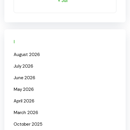
« Jul
Archives
August 2026
July 2026
June 2026
May 2026
April 2026
March 2026
October 2025