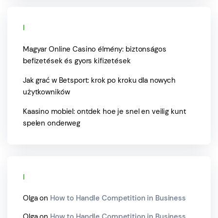
Recent posts
Magyar Online Casino élmény: biztonságos
befizetések és gyors kifizetések
Jak grać w Betsport: krok po kroku dla nowych
użytkowników
Kaasino mobiel: ontdek hoe je snel en veilig kunt
spelen onderweg
Recent Comments
Olga
on
How to Handle Competition in Business
Olga
on
How to Handle Competition in Business