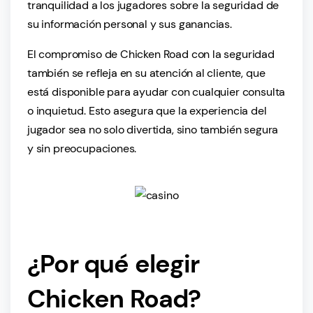
tranquilidad a los jugadores sobre la seguridad de
su información personal y sus ganancias.
El compromiso de Chicken Road con la seguridad
también se refleja en su atención al cliente, que
está disponible para ayudar con cualquier consulta
o inquietud. Esto asegura que la experiencia del
jugador sea no solo divertida, sino también segura
y sin preocupaciones.
¿Por qué elegir
Chicken Road?