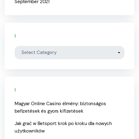
September 2021
Categories
Recent posts
Magyar Online Casino élmény: biztonságos
befizetések és gyors kifizetések
Jak grać w Betsport: krok po kroku dla nowych
użytkowników