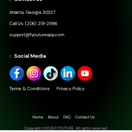
Atlanta, Georgia 30327
Call Us: (206) 219-2996
support@fyoutureapp.com
Social Media
Terms & Conditions
Privacy Policy
Home
About
FAQ
Contact Us
Copyright ©2026 FYOUTURE. All rights reserved.