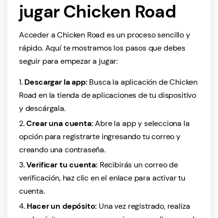
jugar Chicken Road
Acceder a Chicken Road es un proceso sencillo y
rápido. Aquí te mostramos los pasos que debes
seguir para empezar a jugar:
Descargar la app:
Busca la aplicación de Chicken
Road en la tienda de aplicaciones de tu dispositivo
y descárgala.
Crear una cuenta:
Abre la app y selecciona la
opción para registrarte ingresando tu correo y
creando una contraseña.
Verificar tu cuenta:
Recibirás un correo de
verificación, haz clic en el enlace para activar tu
cuenta.
Hacer un depósito:
Una vez registrado, realiza