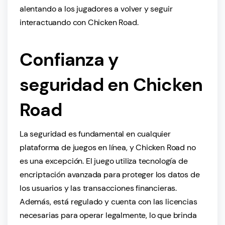
alentando a los jugadores a volver y seguir
interactuando con Chicken Road.
Confianza y
seguridad en Chicken
Road
La seguridad es fundamental en cualquier
plataforma de juegos en línea, y Chicken Road no
es una excepción. El juego utiliza tecnología de
encriptación avanzada para proteger los datos de
los usuarios y las transacciones financieras.
Además, está regulado y cuenta con las licencias
necesarias para operar legalmente, lo que brinda