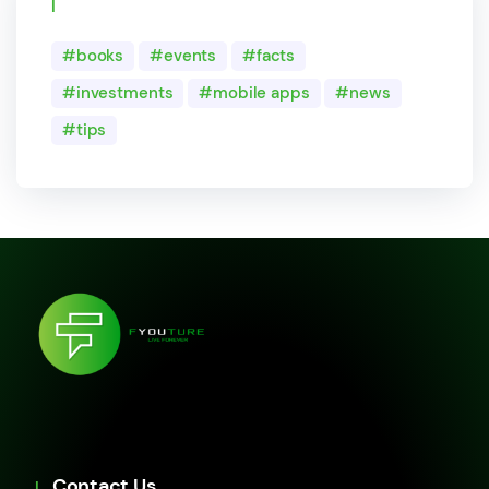
Tags
books
events
facts
investments
mobile apps
news
tips
Contact Us