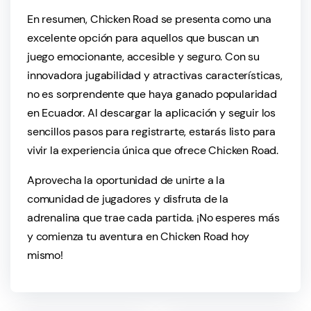
En resumen, Chicken Road se presenta como una
excelente opción para aquellos que buscan un
juego emocionante, accesible y seguro. Con su
innovadora jugabilidad y atractivas características,
no es sorprendente que haya ganado popularidad
en Ecuador. Al descargar la aplicación y seguir los
sencillos pasos para registrarte, estarás listo para
vivir la experiencia única que ofrece Chicken Road.
Aprovecha la oportunidad de unirte a la
comunidad de jugadores y disfruta de la
adrenalina que trae cada partida. ¡No esperes más
y comienza tu aventura en Chicken Road hoy
mismo!