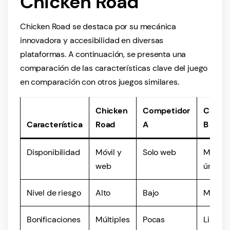
Chicken Road
Chicken Road se destaca por su mecánica
innovadora y accesibilidad en diversas
plataformas. A continuación, se presenta una
comparación de las características clave del juego
en comparación con otros juegos similares.
Chicken
Competidor
Compe
Característica
Road
A
B
Disponibilidad
Móvil y
Solo web
Móvil
web
únicam
Nivel de riesgo
Alto
Bajo
Medio
Bonificaciones
Múltiples
Pocas
Limita