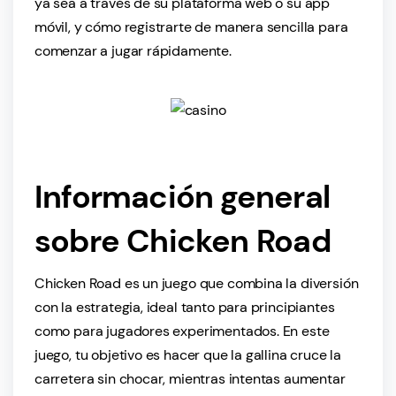
ya sea a través de su plataforma web o su app
móvil, y cómo registrarte de manera sencilla para
comenzar a jugar rápidamente.
Información general
sobre Chicken Road
Chicken Road es un juego que combina la diversión
con la estrategia, ideal tanto para principiantes
como para jugadores experimentados. En este
juego, tu objetivo es hacer que la gallina cruce la
carretera sin chocar, mientras intentas aumentar