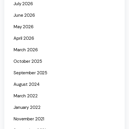
July 2026
June 2026
May 2026
April 2026
March 2026
October 2025
September 2025
August 2024
March 2022
January 2022
November 2021