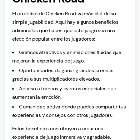
El atractivo de Chicken Road va más allá de su
simple jugabilidad. Aquí hay algunos beneficios
adicionales que hacen que este juego sea una
elección popular entre los jugadores:
Gráficos atractivos y animaciones fluidas que
mejoran la experiencia de juego.
Oportunidades de ganar grandes premios
gracias a sus multiplicadores elevados.
Acceso a torneos y eventos especiales que
aumentan la emoción.
Comunidad activa donde puedes compartir tus
experiencias y consejos con otros jugadores.
Estos beneficios contribuyen a crear una
experiencia de juego inmersiva y agradable,