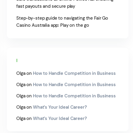
fast payouts and secure play
Step-by-step guide to navigating the Fair Go
Casino Australia app: Play on the go
Recent Comments
Olga
on
How to Handle Competition in Business
Olga
on
How to Handle Competition in Business
Olga
on
How to Handle Competition in Business
Olga
on
What’s Your Ideal Career?
Olga
on
What’s Your Ideal Career?