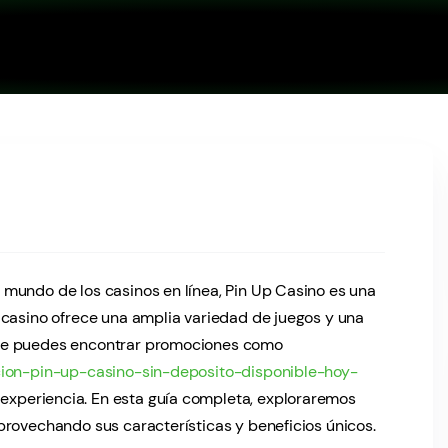
mundo de los casinos en línea, Pin Up Casino es una
 casino ofrece una amplia variedad de juegos y una
nde puedes encontrar promociones como
acion-pin-up-casino-sin-deposito-disponible-hoy-
experiencia. En esta guía completa, exploraremos
provechando sus características y beneficios únicos.