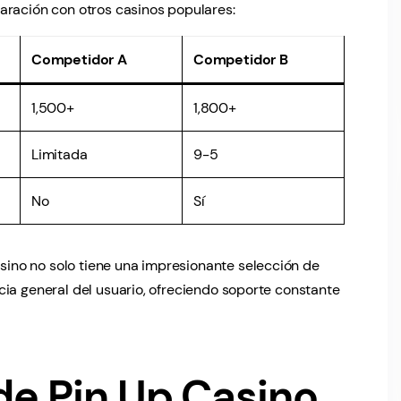
aración con otros casinos populares:
Competidor A
Competidor B
1,500+
1,800+
Limitada
9-5
No
Sí
ino no solo tiene una impresionante selección de
cia general del usuario, ofreciendo soporte constante
de Pin Up Casino