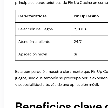
principales características de Pin Up Casino en comp
Características
Pin Up Casino
Selección de juegos
2,000+
Atención al cliente
24/7
Aplicación móvil
Sí
Esta comparación muestra claramente que Pin Up Cas
juegos, sino que también se preocupa por la experien
y accesibilidad a través de una aplicación móvil.
Beneficios clave 