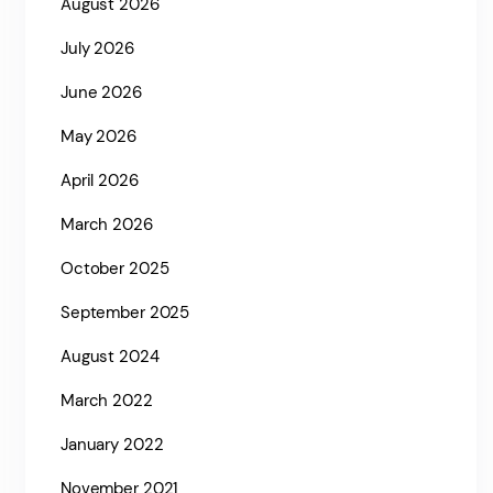
August 2026
July 2026
June 2026
May 2026
April 2026
March 2026
October 2025
September 2025
August 2024
March 2022
January 2022
November 2021