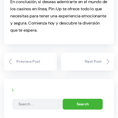
En conclusión, si deseas adentrarte en el mundo de
los casinos en línea, Pin-Up te ofrece todo lo que
necesitas para tener una experiencia emocionante
y segura. Comienza hoy y descubre la diversión
que te espera.
Previous Post
Next Post
Search by posts