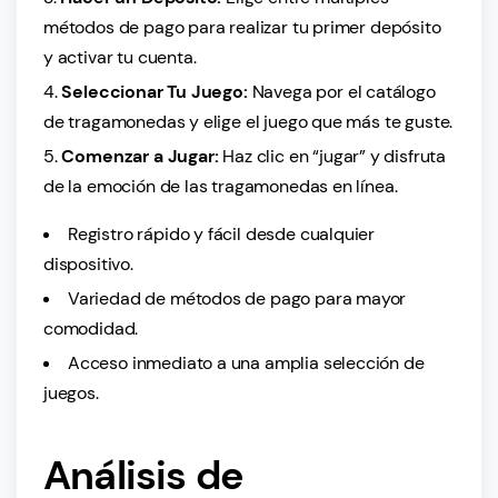
métodos de pago para realizar tu primer depósito
y activar tu cuenta.
Seleccionar Tu Juego:
Navega por el catálogo
de tragamonedas y elige el juego que más te guste.
Comenzar a Jugar:
Haz clic en “jugar” y disfruta
de la emoción de las tragamonedas en línea.
Registro rápido y fácil desde cualquier
dispositivo.
Variedad de métodos de pago para mayor
comodidad.
Acceso inmediato a una amplia selección de
juegos.
Análisis de