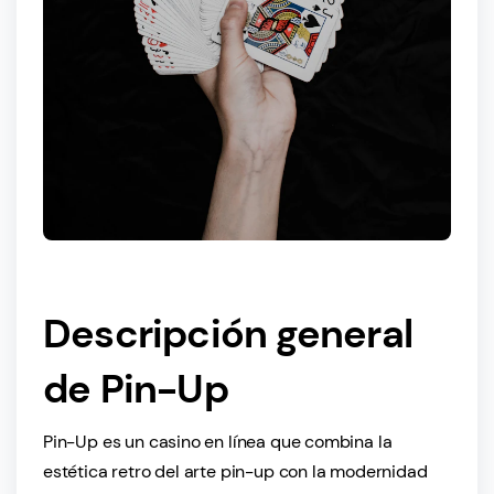
Descripción general
de Pin-Up
Pin-Up es un casino en línea que combina la
estética retro del arte pin-up con la modernidad