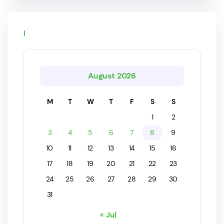
Calendar
August 2026
M
T
W
T
F
S
S
1
2
3
4
5
6
7
8
9
10
11
12
13
14
15
16
17
18
19
20
21
22
23
24
25
26
27
28
29
30
31
« Jul