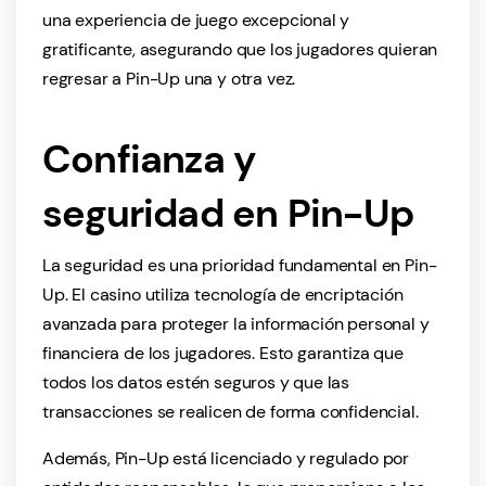
una experiencia de juego excepcional y
gratificante, asegurando que los jugadores quieran
regresar a Pin-Up una y otra vez.
Confianza y
seguridad en Pin-Up
La seguridad es una prioridad fundamental en Pin-
Up. El casino utiliza tecnología de encriptación
avanzada para proteger la información personal y
financiera de los jugadores. Esto garantiza que
todos los datos estén seguros y que las
transacciones se realicen de forma confidencial.
Además, Pin-Up está licenciado y regulado por