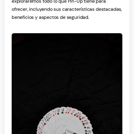
exploraremos todo lo que Pin-Up tiene para
ofrecer, incluyendo sus características destacadas,
beneficios y aspectos de seguridad.