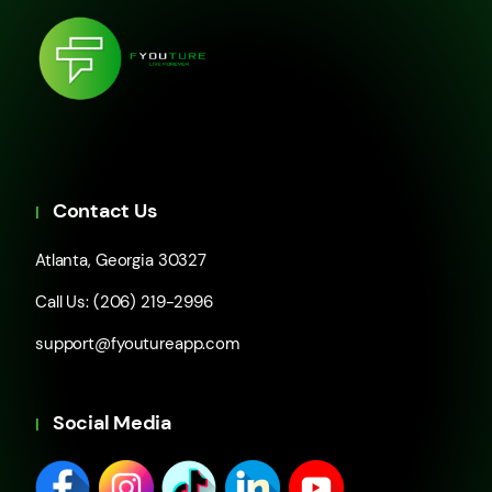
Contact Us
Atlanta, Georgia 30327
Call Us: (206) 219-2996
support@fyoutureapp.com
Social Media