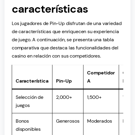
características
Los jugadores de Pin-Up disfrutan de una variedad
de características que enriquecen su experiencia
de juego. A continuación, se presenta una tabla
comparativa que destaca las funcionalidades del
casino en relación con sus competidores.
Competidor
Comp
Característica
Pin-Up
A
B
Selección de
2,000+
1,500+
1,800
juegos
Bonos
Generosos
Moderados
Limit
disponibles