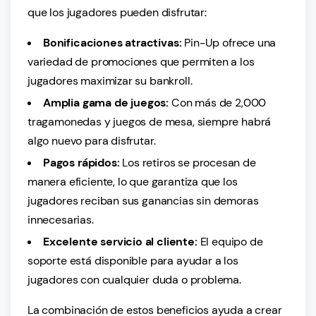
que los jugadores pueden disfrutar:
Bonificaciones atractivas:
Pin-Up ofrece una
variedad de promociones que permiten a los
jugadores maximizar su bankroll.
Amplia gama de juegos:
Con más de 2,000
tragamonedas y juegos de mesa, siempre habrá
algo nuevo para disfrutar.
Pagos rápidos:
Los retiros se procesan de
manera eficiente, lo que garantiza que los
jugadores reciban sus ganancias sin demoras
innecesarias.
Excelente servicio al cliente:
El equipo de
soporte está disponible para ayudar a los
jugadores con cualquier duda o problema.
La combinación de estos beneficios ayuda a crear