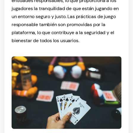
entidades responsables, lo que proporciona a los
jugadores la tranquilidad de que están jugando en
un entorno seguro y justo. Las prácticas de juego
responsable también son promovidas por la
plataforma, lo que contribuye a la seguridad y el
bienestar de todos los usuarios.