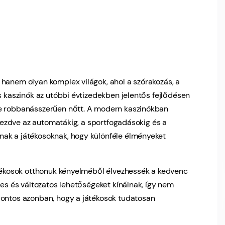
 hanem olyan komplex világok, ahol a szórakozás, a
os kaszinók az utóbbi évtizedekben jelentős fejlődésen
ge robbanásszerűen nőtt. A modern kaszinókban
l kezdve az automatákig, a sportfogadásokig és a
nak a játékosoknak, hogy különféle élményeket
játékosok otthonuk kényelméből élvezhessék a kedvenc
mes és változatos lehetőségeket kínálnak, így nem
Fontos azonban, hogy a játékosok tudatosan