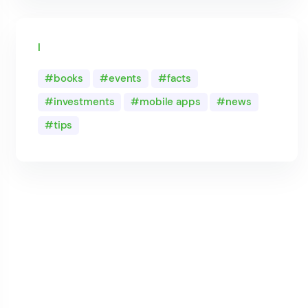
Tags
books
events
facts
investments
mobile apps
news
tips