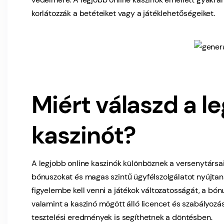
korlátozzák a betéteiket vagy a játéklehetőségeiket.
Miért válaszd a l
kaszinót?
A legjobb online kaszinók különböznek a versenytársai
bónuszokat és magas szintű ügyfélszolgálatot nyújtanak
figyelembe kell venni a játékok változatosságát, a b
valamint a kaszinó mögött álló licencet és szabályozá
tesztelési eredmények is segíthetnek a döntésben.