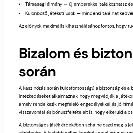
Társasági élmény — új emberekkel találkozhatsz és
Különböző játékstílusok — mindenki találhat kedvér
Az előnyök maximális kihasználásához fontos, hogy tud
Bizalom és bizton
során
A kaszinózás során kulcsfontosságú a biztonság és a b
intézkedéseket alkalmaznak, hogy megvédjék a játékos
amely rendelkezik megfelelő engedélyekkel és jó hírnév
visszavonási és bónuszfeltételeit is, hogy elkerüld a c
A biztonságos játék érdekében soha ne oszd meg a je
védelmére. A legjobb online kaszinók emellett gyakra