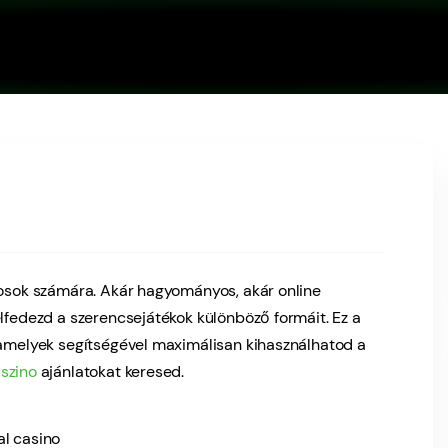
ékosok számára. Akár hagyományos, akár online
elfedezd a szerencsejátékok különböző formáit. Ez a
, amelyek segítségével maximálisan kihasználhatod a
aszino
ajánlatokat keresed.