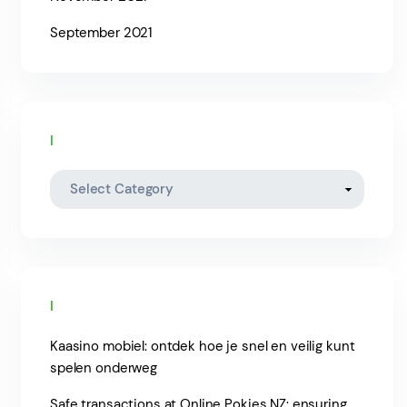
September 2021
Categories
Recent posts
Kaasino mobiel: ontdek hoe je snel en veilig kunt
spelen onderweg
Safe transactions at Online Pokies NZ: ensuring