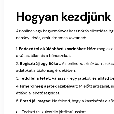
Hogyan kezdjünk 
Az online vagy hagyományos kaszinózás elkezdése izga
néhány lépés, amit érdemes követned:
Fedezd fel a különböző kaszinókat:
Nézd meg az el
a választékot és a bónuszokat.
Regisztrálj egy fiókot:
Az online kaszinókban szüksé
adatokat a biztonság érdekében.
Tedd fel a tétet:
Válassz ki egy játékot, és állítsd b
Ismerd meg a játék szabályait:
Mielőtt játszanál, 
átlásd a lehetőségeidet.
Érezd jól magad:
Ne feledd, hogy a kaszinózás elsős
Fedezd fel különféle játékstílusokat.