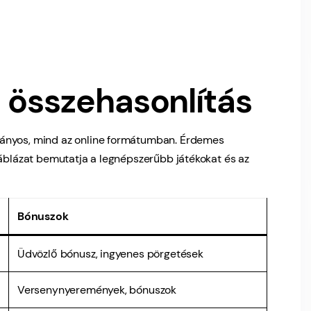
s összehasonlítás
mányos, mind az online formátumban. Érdemes
táblázat bemutatja a legnépszerűbb játékokat és az
Bónuszok
Üdvözlő bónusz, ingyenes pörgetések
Versenynyeremények, bónuszok