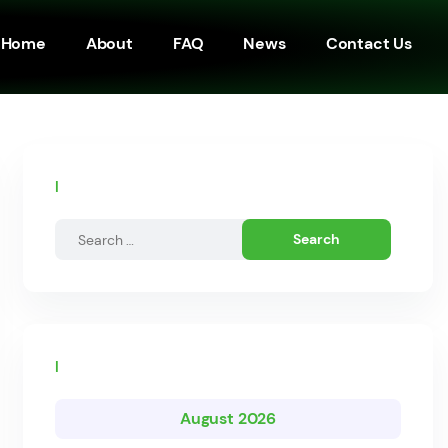
Home
About
FAQ
News
Contact Us
Search by posts
Calendar
August 2026