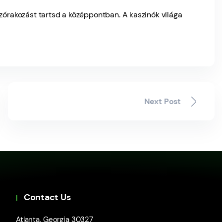
szórakozást tartsd a középpontban. A kaszinók világa
Next Post
Contact Us
Atlanta, Georgia 30327