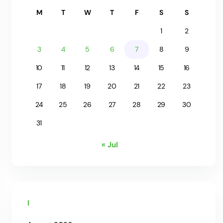
M
T
W
T
F
S
S
1
2
3
4
5
6
7
8
9
10
11
12
13
14
15
16
17
18
19
20
21
22
23
24
25
26
27
28
29
30
31
« Jul
Archives