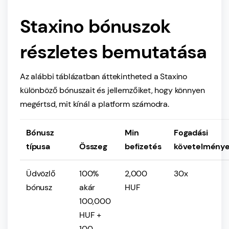
Staxino bónuszok
részletes bemutatása
Az alábbi táblázatban áttekintheted a Staxino
különböző bónuszait és jellemzőiket, hogy könnyen
megértsd, mit kínál a platform számodra.
Bónusz
Min
Fogadási
típusa
Összeg
befizetés
követelmény
Üdvözlő
100%
2,000
30x
bónusz
akár
HUF
100,000
HUF +
100