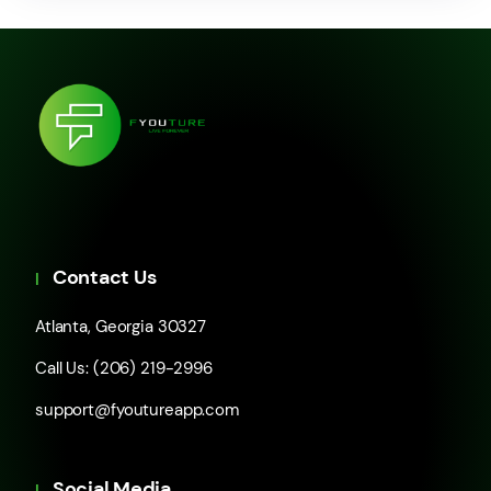
Contact Us
Atlanta, Georgia 30327
Call Us: (206) 219-2996
support@fyoutureapp.com
Social Media