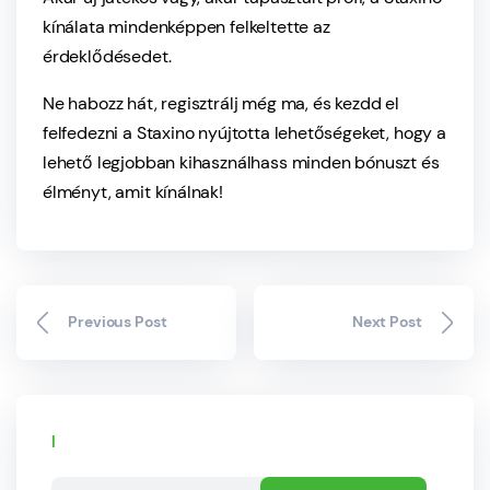
kínálata mindenképpen felkeltette az
érdeklődésedet.
Ne habozz hát, regisztrálj még ma, és kezdd el
felfedezni a Staxino nyújtotta lehetőségeket, hogy a
lehető legjobban kihasználhass minden bónuszt és
élményt, amit kínálnak!
Previous Post
Next Post
Search by posts