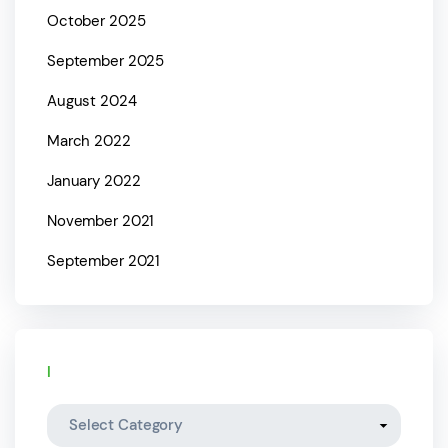
October 2025
September 2025
August 2024
March 2022
January 2022
November 2021
September 2021
Categories