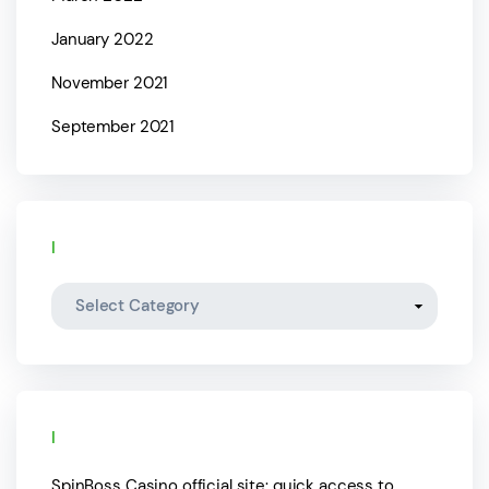
January 2022
November 2021
September 2021
Categories
Recent posts
SpinBoss Casino official site: quick access to