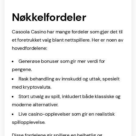
Nøkkelfordeler
Casoola Casino har mange fordeler som gjør det til
et foretrukket valg blant nettspillere. Her er noen av
hovedfordelene:
Generøse bonuser som gir mer verdi for
pengene.
Rask behandling av innskudd og uttak, spesielt
med kryptovaluta.
Stort utvalg av spill, inkludert både klassiske og
moderne alternativer.
Live casino-opplevelser som gir en realistisk
spillopplevelse.
Disse fordelene gir spillere en helhetlig og