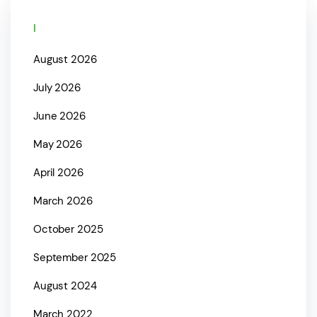
Archives
August 2026
July 2026
June 2026
May 2026
April 2026
March 2026
October 2025
September 2025
August 2024
March 2022