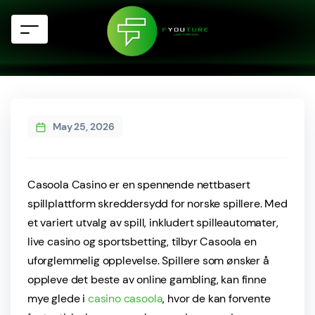
May 25, 2026
Casoola Casino er en spennende nettbasert
spillplattform skreddersydd for norske spillere. Med
et variert utvalg av spill, inkludert spilleautomater,
live casino og sportsbetting, tilbyr Casoola en
uforglemmelig opplevelse. Spillere som ønsker å
oppleve det beste av online gambling, kan finne
mye glede i
casino casoola
, hvor de kan forvente