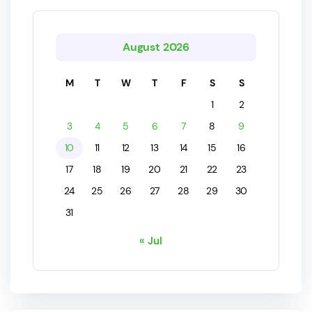
August 2026
M
T
W
T
F
S
S
1
2
3
4
5
6
7
8
9
10
11
12
13
14
15
16
17
18
19
20
21
22
23
24
25
26
27
28
29
30
31
« Jul