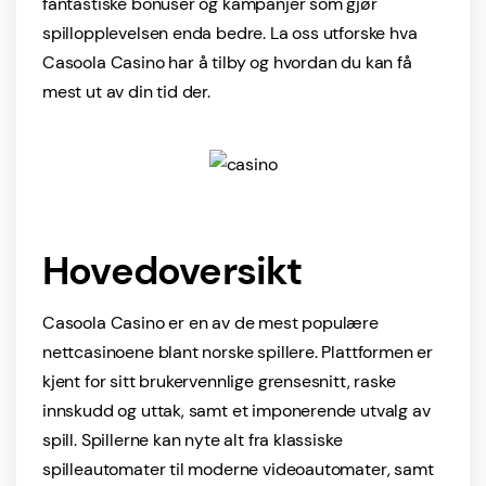
fantastiske bonuser og kampanjer som gjør
spillopplevelsen enda bedre. La oss utforske hva
Casoola Casino har å tilby og hvordan du kan få
mest ut av din tid der.
Hovedoversikt
Casoola Casino er en av de mest populære
nettcasinoene blant norske spillere. Plattformen er
kjent for sitt brukervennlige grensesnitt, raske
innskudd og uttak, samt et imponerende utvalg av
spill. Spillerne kan nyte alt fra klassiske
spilleautomater til moderne videoautomater, samt