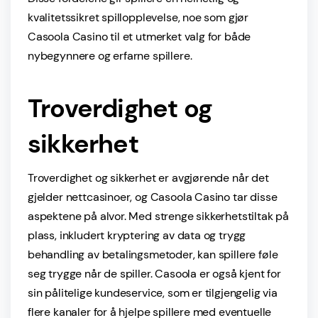
kvalitetssikret spillopplevelse, noe som gjør
Casoola Casino til et utmerket valg for både
nybegynnere og erfarne spillere.
Troverdighet og
sikkerhet
Troverdighet og sikkerhet er avgjørende når det
gjelder nettcasinoer, og Casoola Casino tar disse
aspektene på alvor. Med strenge sikkerhetstiltak på
plass, inkludert kryptering av data og trygg
behandling av betalingsmetoder, kan spillere føle
seg trygge når de spiller. Casoola er også kjent for
sin pålitelige kundeservice, som er tilgjengelig via
flere kanaler for å hjelpe spillere med eventuelle