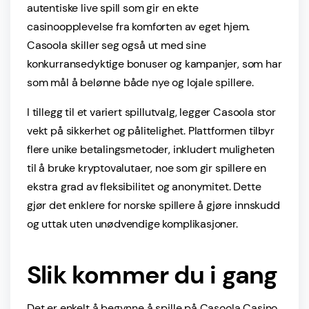
autentiske live spill som gir en ekte
casinoopplevelse fra komforten av eget hjem.
Casoola skiller seg også ut med sine
konkurransedyktige bonuser og kampanjer, som har
som mål å belønne både nye og lojale spillere.
I tillegg til et variert spillutvalg, legger Casoola stor
vekt på sikkerhet og pålitelighet. Plattformen tilbyr
flere unike betalingsmetoder, inkludert muligheten
til å bruke kryptovalutaer, noe som gir spillere en
ekstra grad av fleksibilitet og anonymitet. Dette
gjør det enklere for norske spillere å gjøre innskudd
og uttak uten unødvendige komplikasjoner.
Slik kommer du i gang
Det er enkelt å begynne å spille på Casoola Casino.