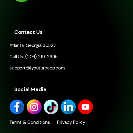
Contact Us
Atlanta, Georgia 30327
Call Us: (206) 219-2996
support@fyoutureapp.com
Social Media
Terms & Conditions
Privacy Policy