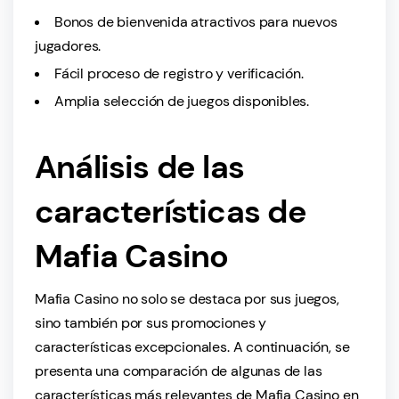
Bonos de bienvenida atractivos para nuevos
jugadores.
Fácil proceso de registro y verificación.
Amplia selección de juegos disponibles.
Análisis de las
características de
Mafia Casino
Mafia Casino no solo se destaca por sus juegos,
sino también por sus promociones y
características excepcionales. A continuación, se
presenta una comparación de algunas de las
características más relevantes de Mafia Casino en