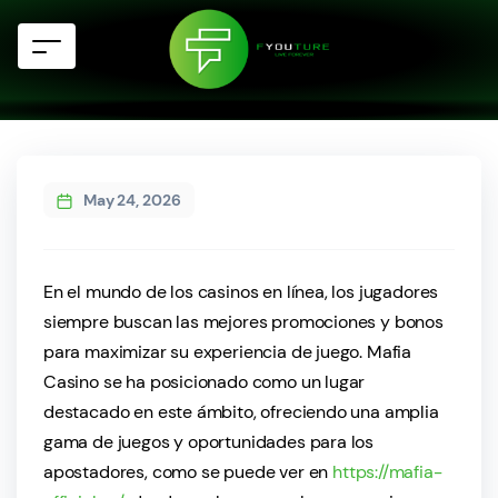
May 24, 2026
En el mundo de los casinos en línea, los jugadores
siempre buscan las mejores promociones y bonos
para maximizar su experiencia de juego. Mafia
Casino se ha posicionado como un lugar
destacado en este ámbito, ofreciendo una amplia
gama de juegos y oportunidades para los
apostadores, como se puede ver en
https://mafia-