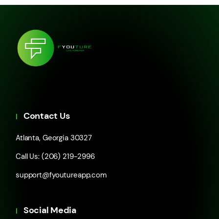
Contact Us
Atlanta, Georgia 30327
Call Us: (206) 219-2996
support@fyoutureapp.com
Social Media