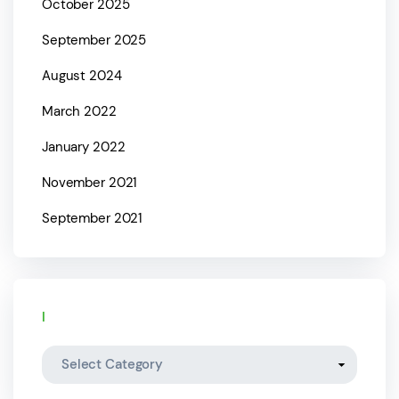
October 2025
September 2025
August 2024
March 2022
January 2022
November 2021
September 2021
Categories