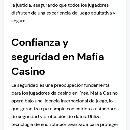
la justicia, asegurando que todos los jugadores
disfruten de una experiencia de juego equitativa y
segura.
Confianza y
seguridad en Mafia
Casino
La seguridad es una preocupación fundamental
para los jugadores de casino en línea. Mafia Casino
opera bajo una licencia internacional de juego, lo
que garantiza que cumple con estrictos estándares
de seguridad y protección de datos. Utiliza
tecnología de encriptación avanzada para proteger