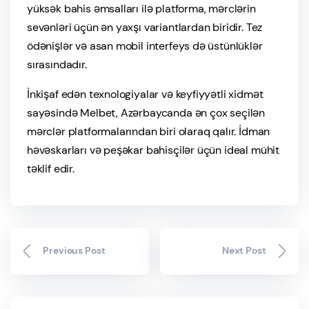
yüksək bahis əmsalları ilə platforma, mərclərin
sevənləri üçün ən yaxşı variantlardan biridir. Tez
ödənişlər və asan mobil interfeys də üstünlüklər
sırasındadır.
İnkişaf edən texnologiyalar və keyfiyyətli xidmət
sayəsində Melbet, Azərbaycanda ən çox seçilən
mərclər platformalarından biri olaraq qalır. İdman
həvəskarları və peşəkar bahisçilər üçün ideal mühit
təklif edir.
Previous Post
Next Post