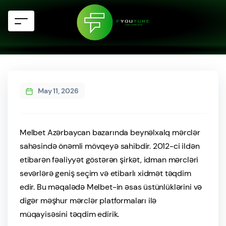
May 11, 2026
Melbet Azərbaycan bazarında beynəlxalq mərclər
sahəsində önəmli mövqeyə sahibdir. 2012-ci ildən
etibarən fəaliyyət göstərən şirkət, idman mərcləri
sevərlərə geniş seçim və etibarlı xidmət təqdim
edir. Bu məqalədə Melbet-in əsas üstünlüklərini və
digər məşhur mərclər platformaları ilə
müqayisəsini təqdim edirik.