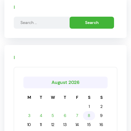
Search by posts
Calendar
August 2026
M
T
W
T
F
S
S
1
2
3
4
5
6
7
8
9
10
11
12
13
14
15
16