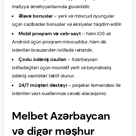
maliyyə əməliyyatlarında güvənlidir.
Əlavə bonuslar
– yeni və mövcud oyunçular
üçün cazibədar bonuslar və aksiyalar təqdim edilir.
Mobil proqram və veb-sayt
– həm iOS və
Android üçün proqram mövcuddur, həm də
istənilən brauzerdən istifadə rahatdır.
Çoxlu ödəniş üsulları
– Azərbaycan
istifadəçiləri üçün müxtəlif yerli və beynəlxalq
ödəniş vasitələri təklif olunur.
24/7 müştəri dəstəyi
– peşəkar komandası ilə
istənilən vaxt suallarınıza cavab alacaqsınız.
Melbet Azərbaycan
və digər məşhur