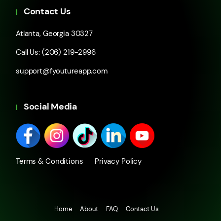
Contact Us
Atlanta, Georgia 30327
Call Us: (206) 219-2996
support@fyoutureapp.com
Social Media
Terms & Conditions
Privacy Policy
Home
About
FAQ
Contact Us