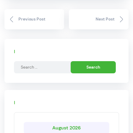
Previous Post
Next Post
Search by posts
Calendar
August 2026