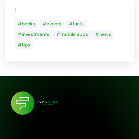
Tags
books
events
facts
investments
mobile apps
news
tips