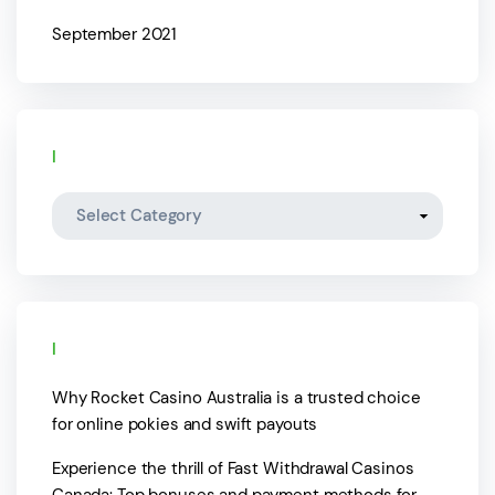
September 2021
Categories
Recent posts
Why Rocket Casino Australia is a trusted choice
for online pokies and swift payouts
Experience the thrill of Fast Withdrawal Casinos
Canada: Top bonuses and payment methods for