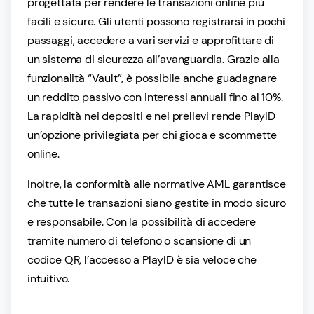
progettata per rendere le transazioni online più
facili e sicure. Gli utenti possono registrarsi in pochi
passaggi, accedere a vari servizi e approfittare di
un sistema di sicurezza all’avanguardia. Grazie alla
funzionalità “Vault”, è possibile anche guadagnare
un reddito passivo con interessi annuali fino al 10%.
La rapidità nei depositi e nei prelievi rende PlayID
un’opzione privilegiata per chi gioca e scommette
online.
Inoltre, la conformità alle normative AML garantisce
che tutte le transazioni siano gestite in modo sicuro
e responsabile. Con la possibilità di accedere
tramite numero di telefono o scansione di un
codice QR, l’accesso a PlayID è sia veloce che
intuitivo.