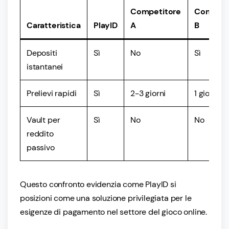
Competitore
Competi
Caratteristica
PlayID
A
B
Depositi
Sì
No
Sì
istantanei
Prelievi rapidi
Sì
2-3 giorni
1 giorno
Vault per
Sì
No
No
reddito
passivo
Questo confronto evidenzia come PlayID si
posizioni come una soluzione privilegiata per le
esigenze di pagamento nel settore del gioco online.