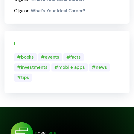
Olga
on
What’s Your Ideal Career?
Tags
books
events
facts
investments
mobile apps
news
tips