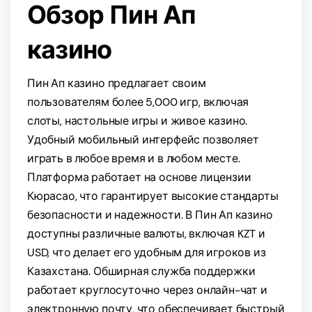
Обзор Пин Ап
казино
Пин Ап казино предлагает своим
пользователям более 5,000 игр, включая
слоты, настольные игры и живое казино.
Удобный мобильный интерфейс позволяет
играть в любое время и в любом месте.
Платформа работает на основе лицензии
Кюрасао, что гарантирует высокие стандарты
безопасности и надежности. В Пин Ап казино
доступны различные валюты, включая KZT и
USD, что делает его удобным для игроков из
Казахстана. Обширная служба поддержки
работает круглосуточно через онлайн-чат и
электронную почту, что обеспечивает быстрый