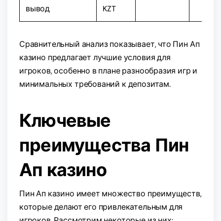
вывод
KZT
Сравнительный анализ показывает, что Пин Ап
казино предлагает лучшие условия для
игроков, особенно в плане разнообразия игр и
минимальных требований к депозитам.
Ключевые
преимущества Пин
Ап казино
Пин Ап казино имеет множество преимуществ,
которые делают его привлекательным для
игроков. Рассмотрим некоторые из них: