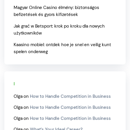
Magyar Online Casino élmény: biztonságos
befizetések és gyors kifizetések
Jak grać w Betsport: krok po kroku dla nowych
użytkowników
Kaasino mobiel: ontdek hoe je snel en veilig kunt
spelen onderweg
Recent Comments
Olga
on
How to Handle Competition in Business
Olga
on
How to Handle Competition in Business
Olga
on
How to Handle Competition in Business
Olga
on
What’s Your Ideal Career?