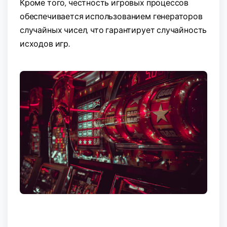
Кроме того, честность игровых процессов
обеспечивается использованием генераторов
случайных чисел, что гарантирует случайность
исходов игр.