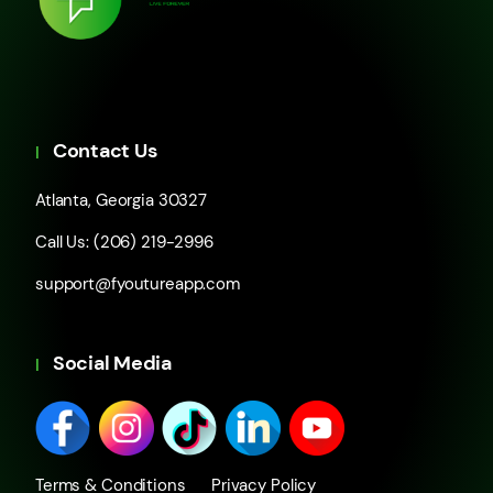
Contact Us
Atlanta, Georgia 30327
Call Us: (206) 219-2996
support@fyoutureapp.com
Social Media
Terms & Conditions
Privacy Policy