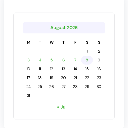
Calendar
August 2026
M
T
W
T
F
S
S
1
2
3
4
5
6
7
8
9
10
11
12
13
14
15
16
17
18
19
20
21
22
23
24
25
26
27
28
29
30
31
« Jul