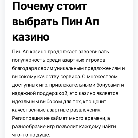
Почему стоит
выбрать Пин Ап
казино
Пин Ап казино продолжает завоевывать
популярность среди азартных игроков
благодаря своим уникальным предложениям и
высокому качеству сервиса. С множеством
доступных игр, привлекательными бонусами и
надежной поддержкой, это казино является
идеальным выбором для тех, кто ценит
качественные азартные развлечения.
Регистрация не займет много времени, а
разнообразие игр позволит каждому найти
что-то по душе.