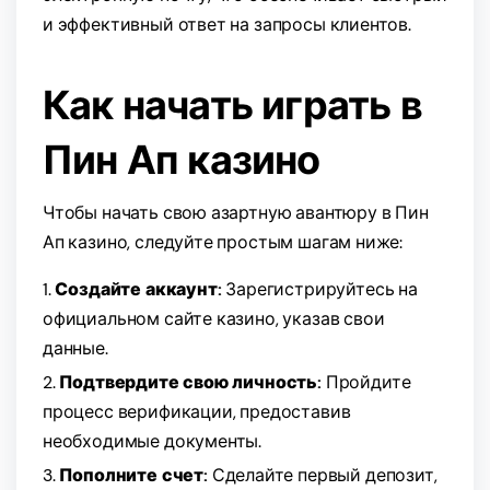
и эффективный ответ на запросы клиентов.
Как начать играть в
Пин Ап казино
Чтобы начать свою азартную авантюру в Пин
Ап казино, следуйте простым шагам ниже:
Создайте аккаунт:
Зарегистрируйтесь на
официальном сайте казино, указав свои
данные.
Подтвердите свою личность:
Пройдите
процесс верификации, предоставив
необходимые документы.
Пополните счет:
Сделайте первый депозит,