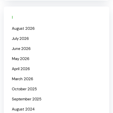
Archives
August 2026
July 2026
June 2026
May 2026
April 2026
March 2026
October 2025
September 2025
August 2024