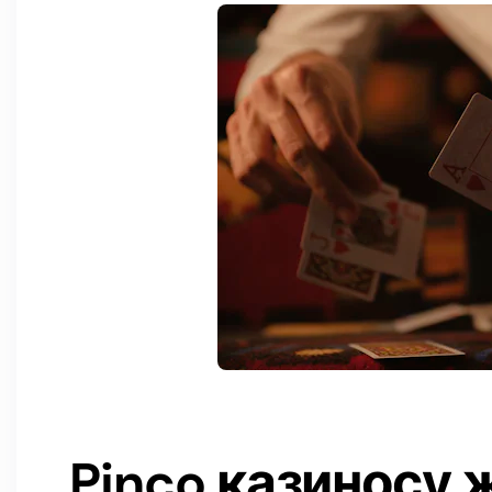
Pinco казиносу 