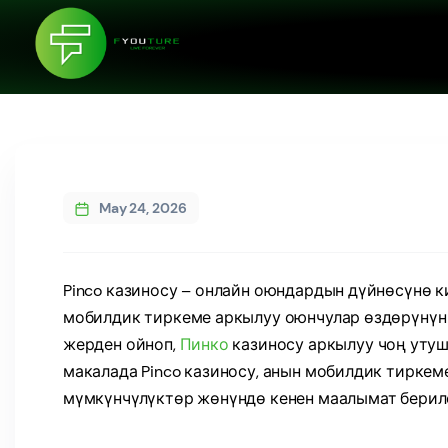
May 24, 2026
Pinco казиносу – онлайн оюндардын дүйнөсүнө 
мобилдик тиркеме аркылуу оюнчулар өздөрүнүн 
жерден ойноп,
Пинко
казиносу аркылуу чоң утуш
макалада Pinco казиносу, анын мобилдик тиркем
мүмкүнчүлүктөр жөнүндө кенен маалымат берил