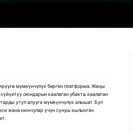
кирүүгө мүмкүнчүлүк берген платформа. Жаңы
сүйүктүү оюндарын каалаган убакта, каалаган
тарды утуп алууга мүмкүнчүлүк алышат. Бул
еси жана оюнчулар үчүн сунуш кылынган
ет.