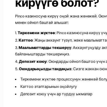
кирүүгө болот?
Pinco казиносуна кирүү оңой жана жөнөкөй. Ою
менен ойноп баштай алышат:
Тиркемени жүктөө:
Pinco казиносуна кирүү үч
Каттоо:
Жаңы аккаунт түзүп, жеке маалыматта
Маалыматтарды текшерүү:
Аккаунтуңузду ак
байланыштарды текшериңиз.
Депозит коюу:
Оюндарды ойноп баштоо үчүн э
Оюндарыңызды тандаңыз:
Сизге жаккан оюн
Тиркемени жүктөө процессунун жөнөкөй бол
Каттоо этаптарынын оңойлугу
Депозит коюу үчүн ар түрдүү ыкмалар