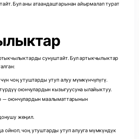
тайт. Бул аны атаандаштарынан айырмалап турат
чылыктар
 артыкчылыктарды сунуштайт. Бул артыкчылыктар
алган:
үн чоң утуштарды утуп алуу мүмкүнчүлүгү.
 түрдүү оюнчулардын кызыгуусуна ылайыктуу.
оо — оюнчулардын маалыматтарынын
донушу жеңил.
а ойноп, чоң утуштарды утуп алууга мүмкүндүк