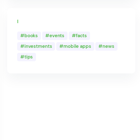
Tags
books
events
facts
investments
mobile apps
news
tips