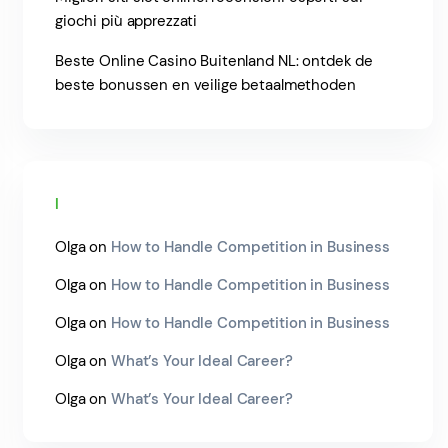
giochi più apprezzati
Beste Online Casino Buitenland NL: ontdek de
beste bonussen en veilige betaalmethoden
Recent Comments
Olga
on
How to Handle Competition in Business
Olga
on
How to Handle Competition in Business
Olga
on
How to Handle Competition in Business
Olga
on
What’s Your Ideal Career?
Olga
on
What’s Your Ideal Career?