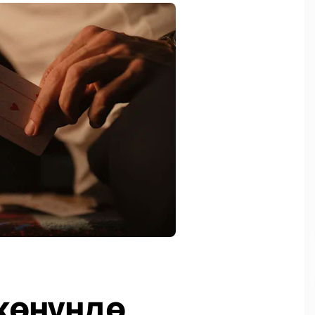
жөнүндө