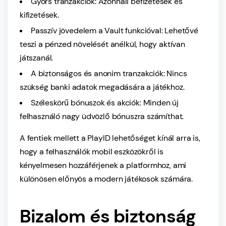
Gyors tranzakciók: Azonnali befizetések és
kifizetések.
Passzív jövedelem a Vault funkcióval: Lehetővé
teszi a pénzed növelését anélkül, hogy aktívan
játszanál.
A biztonságos és anonim tranzakciók: Nincs
szükség banki adatok megadására a játékhoz.
Széleskörű bónuszok és akciók: Minden új
felhasználó nagy üdvözlő bónuszra számíthat.
A fentiek mellett a PlayID lehetőséget kínál arra is,
hogy a felhasználók mobil eszközökről is
kényelmesen hozzáférjenek a platformhoz, ami
különösen előnyös a modern játékosok számára.
Bizalom és biztonság