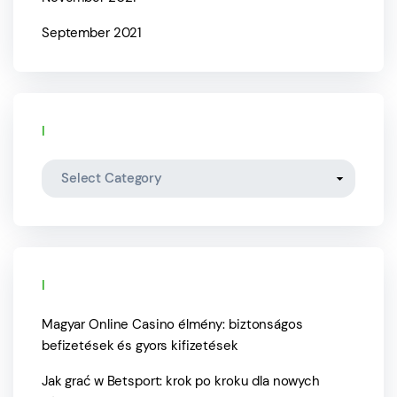
September 2021
Categories
Recent posts
Magyar Online Casino élmény: biztonságos
befizetések és gyors kifizetések
Jak grać w Betsport: krok po kroku dla nowych