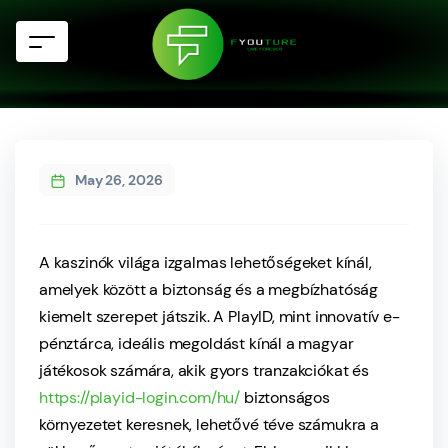
May 26, 2026
A kaszinók világa izgalmas lehetőségeket kínál,
amelyek között a biztonság és a megbízhatóság
kiemelt szerepet játszik. A PlayID, mint innovatív e-
pénztárca, ideális megoldást kínál a magyar
játékosok számára, akik gyors tranzakciókat és
https://playid-login.com/hu/
biztonságos
környezetet keresnek, lehetővé téve számukra a