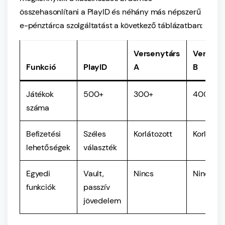
összehasonlítani a PlayID és néhány más népszerű
e-pénztárca szolgáltatást a következő táblázatban:
Versenytárs
Verseny
Funkció
PlayID
A
B
Játékok
500+
300+
400+
száma
Befizetési
Széles
Korlátozott
Korlátozo
lehetőségek
választék
Egyedi
Vault,
Nincs
Nincs
funkciók
passzív
jövedelem