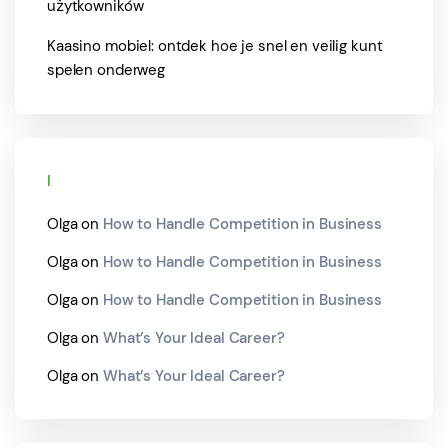
użytkowników
Kaasino mobiel: ontdek hoe je snel en veilig kunt
spelen onderweg
Recent Comments
Olga
on
How to Handle Competition in Business
Olga
on
How to Handle Competition in Business
Olga
on
How to Handle Competition in Business
Olga
on
What’s Your Ideal Career?
Olga
on
What’s Your Ideal Career?