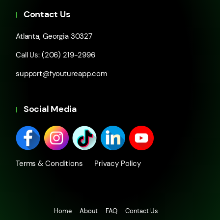
Contact Us
Atlanta, Georgia 30327
Call Us: (206) 219-2996
support@fyoutureapp.com
Social Media
Terms & Conditions
Privacy Policy
Home
About
FAQ
Contact Us