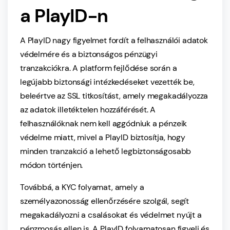
a PlayID-n
A PlayID nagy figyelmet fordít a felhasználói adatok
védelmére és a biztonságos pénzügyi
tranzakciókra. A platform fejlődése során a
legújabb biztonsági intézkedéseket vezették be,
beleértve az SSL titkosítást, amely megakadályozza
az adatok illetéktelen hozzáférését. A
felhasználóknak nem kell aggódniuk a pénzeik
védelme miatt, mivel a PlayID biztosítja, hogy
minden tranzakció a lehető legbiztonságosabb
módon történjen.
Továbbá, a KYC folyamat, amely a
személyazonosság ellenőrzésére szolgál, segít
megakadályozni a csalásokat és védelmet nyújt a
pénzmosás ellen is. A PlayID folyamatosan figyeli és