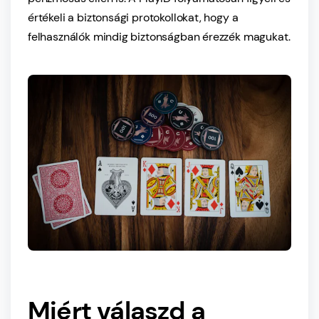
értékeli a biztonsági protokollokat, hogy a
felhasználók mindig biztonságban érezzék magukat.
Miért válaszd a