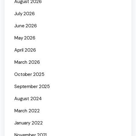
August 2026
July 2026
June 2026
May 2026
April 2026
March 2026
October 2025
September 2025
August 2024
March 2022
January 2022
November 2021