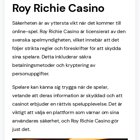
Roy Richie Casino
Säkerheten är av yttersta vikt när det kommer till
online-spel. Roy Richie Casino är licensierat av den
svenska spelmyndigheten, vilket innebär att det
följer strikta regler och föreskrifter för att skydda
sina spelare. Detta inkluderar säkra
betalningsmetoder och kryptering av
personuppgifter.
Spelare kan känna sig trygga när de spelar,
vetande att deras information är skyddad och att
casinot erbjuder en rättvis spelupplevelse. Det är
viktigt att välja en plattform som värnar om sina
användares säkerhet, och Roy Richie Casino gör
just det.