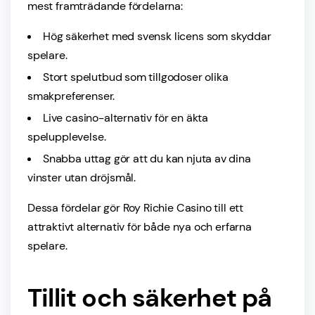
mest framträdande fördelarna:
Hög säkerhet med svensk licens som skyddar
spelare.
Stort spelutbud som tillgodoser olika
smakpreferenser.
Live casino-alternativ för en äkta
spelupplevelse.
Snabba uttag gör att du kan njuta av dina
vinster utan dröjsmål.
Dessa fördelar gör Roy Richie Casino till ett
attraktivt alternativ för både nya och erfarna
spelare.
Tillit och säkerhet på