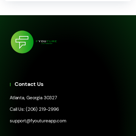
Contact Us
Atlanta, Georgia 30327
Call Us: (206) 219-2996
support@fyoutureapp.com