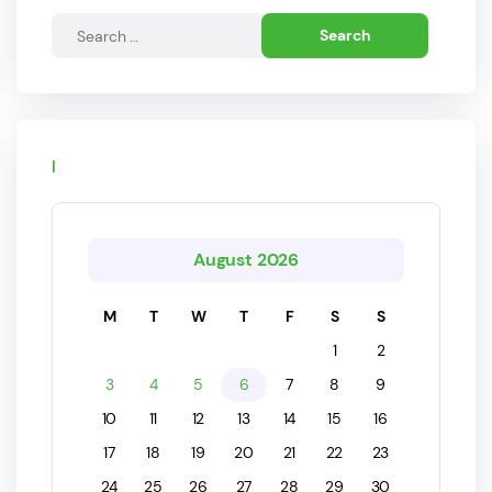
Calendar
August 2026
M
T
W
T
F
S
S
1
2
3
4
5
6
7
8
9
10
11
12
13
14
15
16
17
18
19
20
21
22
23
24
25
26
27
28
29
30