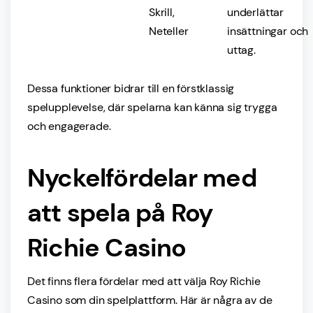
Skrill,
underlättar
Neteller
insättningar och
uttag.
Dessa funktioner bidrar till en förstklassig
spelupplevelse, där spelarna kan känna sig trygga
och engagerade.
Nyckelfördelar med
att spela på Roy
Richie Casino
Det finns flera fördelar med att välja Roy Richie
Casino som din spelplattform. Här är några av de