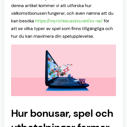
denna artikel kommer vi att utforska hur
välkomstbonusen fungerar, och även nämna att du
kan besöka
https://royrichiecasino.net/sv-se/
för
att se vilka typer av spel som finns tillgängliga och
hur du kan maximera din spelupplevelse.
Hur bonusar, spel och