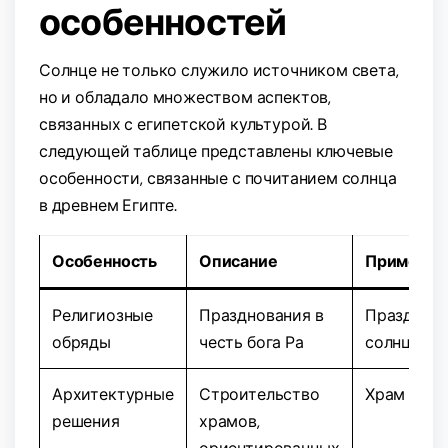
особенностей
Солнце не только служило источником света,
но и обладало множеством аспектов,
связанных с египетской культурой. В
следующей таблице представлены ключевые
особенности, связанные с почитанием солнца
в древнем Египте.
Особенность
Описание
Примеры
Религиозные
Празднования в
Праздник
обряды
честь бога Ра
солнцесто
Архитектурные
Строительство
Храм Карн
решения
храмов,