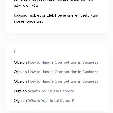
użytkowników
Kaasino mobiel: ontdek hoe je snel en veilig kunt
spelen onderweg
Recent Comments
Olga
on
How to Handle Competition in Business
Olga
on
How to Handle Competition in Business
Olga
on
How to Handle Competition in Business
Olga
on
What’s Your Ideal Career?
Olga
on
What’s Your Ideal Career?