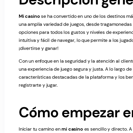
Mi casino
se ha convertido en uno de los destinos má
una amplia variedad de juegos, desde tragamonedas h
opciones para todos los gustos y niveles de experien
intuitiva y fácil de navegar, lo que permite a los jug
¡divertirse y ganar!
Con un enfoque en la seguridad y la atención al client
una experiencia de juego segura y justa. A lo largo d
características destacadas de la plataforma y los b
registrarte y jugar.
Cómo empezar en
Iniciar tu camino en
mi casino
es sencillo y directo. 