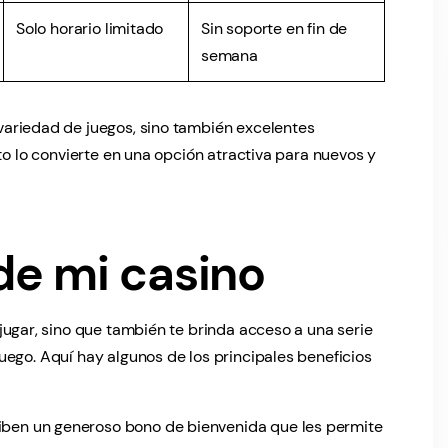
Solo horario limitado
Sin soporte en fin de
semana
variedad de juegos, sino también excelentes
to lo convierte en una opción atractiva para nuevos y
de mi casino
jugar, sino que también te brinda acceso a una serie
uego. Aquí hay algunos de los principales beneficios
iben un generoso bono de bienvenida que les permite