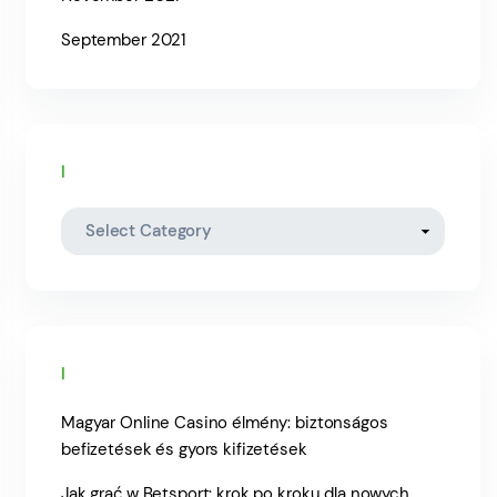
September 2021
Categories
Recent posts
Magyar Online Casino élmény: biztonságos
befizetések és gyors kifizetések
Jak grać w Betsport: krok po kroku dla nowych