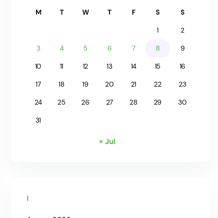
M
T
W
T
F
S
S
1
2
3
4
5
6
7
8
9
10
11
12
13
14
15
16
17
18
19
20
21
22
23
24
25
26
27
28
29
30
31
« Jul
Archives