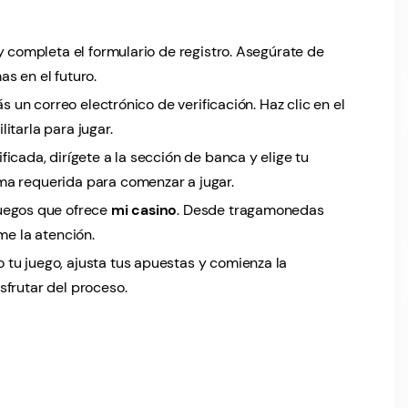
 completa el formulario de registro. Asegúrate de
s en el futuro.
s un correo electrónico de verificación. Haz clic en el
itarla para jugar.
ficada, dirígete a la sección de banca y elige tu
ma requerida para comenzar a jugar.
uegos que ofrece
mi casino
. Desde tragamonedas
me la atención.
tu juego, ajusta tus apuestas y comienza la
sfrutar del proceso.