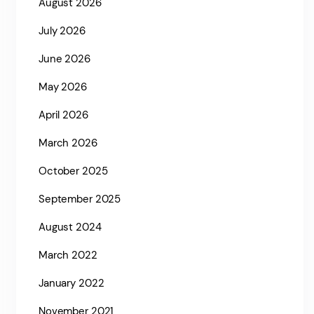
August 2026
July 2026
June 2026
May 2026
April 2026
March 2026
October 2025
September 2025
August 2024
March 2022
January 2022
November 2021