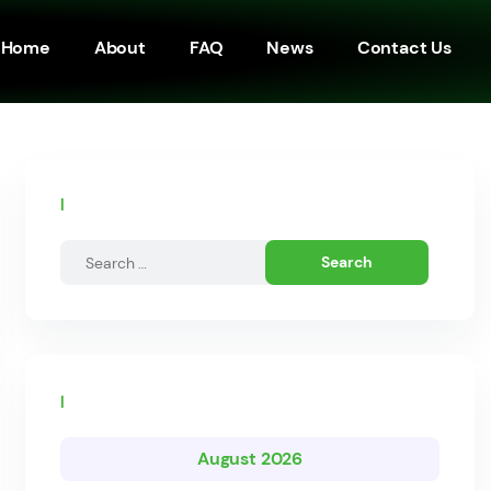
Home
About
FAQ
News
Contact Us
Search by posts
Calendar
August 2026