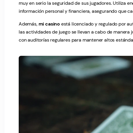
muy en serio la seguridad de sus jugadores. Utiliza e
información personal y financiera, asegurando que ca
Además,
mi casino
está licenciado y regulado por au
las actividades de juego se llevan a cabo de manera 
con auditorías regulares para mantener altos estánda