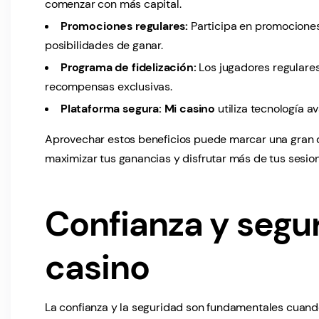
comenzar con más capital.
Promociones regulares:
Participa en promocione
posibilidades de ganar.
Programa de fidelización:
Los jugadores regulares
recompensas exclusivas.
Plataforma segura:
Mi casino
utiliza tecnología a
Aprovechar estos beneficios puede marcar una gran d
maximizar tus ganancias y disfrutar más de tus sesio
Confianza y segu
casino
La confianza y la seguridad son fundamentales cuando