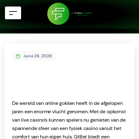
June 26, 2026
De wereld van online gokken heeft in de afgelopen
jaren een enorme vlucht genomen. Met de opkomst
van live casino’s kunnen spelers nu genieten van de
spannende sfeer van een fysiek casino vanuit het
comfort van hun eigen huis. GtBet biedt een