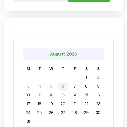
Calendar
August 2026
M
T
W
T
F
S
S
1
2
3
4
5
6
7
8
9
10
11
12
13
14
15
16
17
18
19
20
21
22
23
24
25
26
27
28
29
30
31