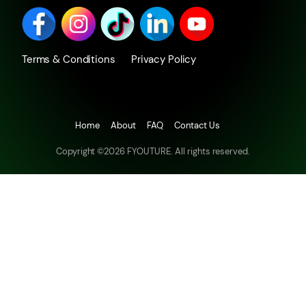
Terms & Conditions
Privacy Policy
Home
About
FAQ
Contact Us
Copyright ©2026 FYOUTURE. All rights reserved.