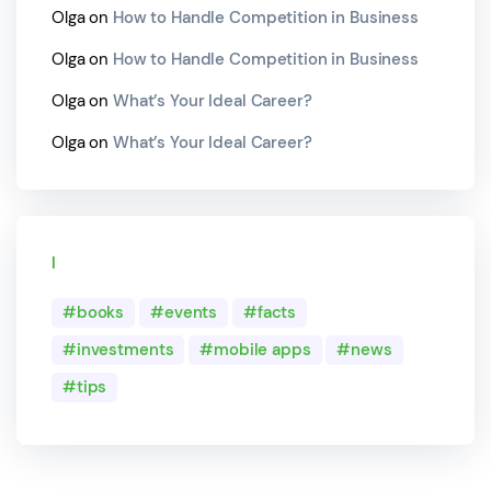
Olga
on
How to Handle Competition in Business
Olga
on
How to Handle Competition in Business
Olga
on
What’s Your Ideal Career?
Olga
on
What’s Your Ideal Career?
Tags
books
events
facts
investments
mobile apps
news
tips