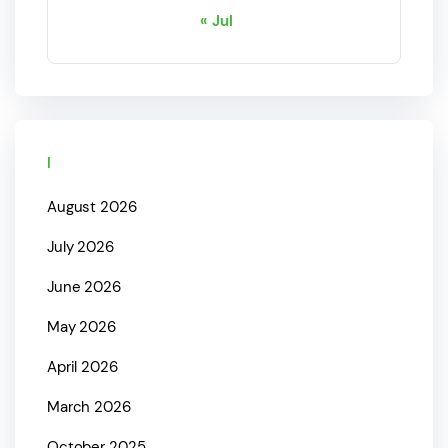
« Jul
Archives
August 2026
July 2026
June 2026
May 2026
April 2026
March 2026
October 2025