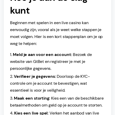
kunt
Beginnen met spelen in een live casino kan
eenvoudig zijn, vooral als je weet welke stappen je
moet volgen. Hier is een kort stappenplan om je op
weg te helpen:
Meld je aan voor een account:
Bezoek de
website van GtBet en registreer je met je
persoonlijke gegevens.
Verifieer je gegevens:
Doorloop de KYC-
controle om je account te bevestigen, wat
essentieel is voor je veiligheid.
Maak een storting:
Kies een van de beschikbare
betaalmethoden om geld op je account te storten.
Kies een live spel:
Verken het aanbod van live