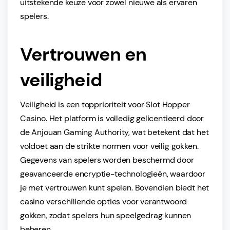
uitstekende keuze voor zowel nieuwe als ervaren
spelers.
Vertrouwen en
veiligheid
Veiligheid is een topprioriteit voor Slot Hopper
Casino. Het platform is volledig gelicentieerd door
de Anjouan Gaming Authority, wat betekent dat het
voldoet aan de strikte normen voor veilig gokken.
Gegevens van spelers worden beschermd door
geavanceerde encryptie-technologieën, waardoor
je met vertrouwen kunt spelen. Bovendien biedt het
casino verschillende opties voor verantwoord
gokken, zodat spelers hun speelgedrag kunnen
beheren.