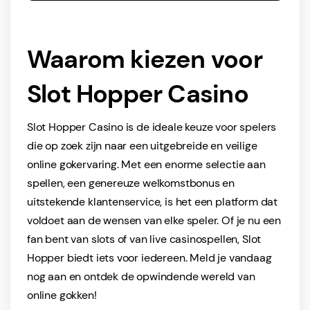
Waarom kiezen voor
Slot Hopper Casino
Slot Hopper Casino is de ideale keuze voor spelers
die op zoek zijn naar een uitgebreide en veilige
online gokervaring. Met een enorme selectie aan
spellen, een genereuze welkomstbonus en
uitstekende klantenservice, is het een platform dat
voldoet aan de wensen van elke speler. Of je nu een
fan bent van slots of van live casinospellen, Slot
Hopper biedt iets voor iedereen. Meld je vandaag
nog aan en ontdek de opwindende wereld van
online gokken!