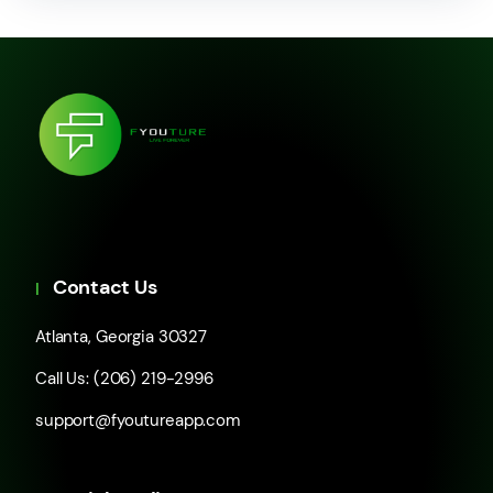
Contact Us
Atlanta, Georgia 30327
Call Us: (206) 219-2996
support@fyoutureapp.com