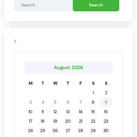
Calendar
August 2026
M
T
W
T
F
S
S
1
2
3
4
5
6
7
8
9
10
11
12
13
14
15
16
17
18
19
20
21
22
23
24
25
26
27
28
29
30