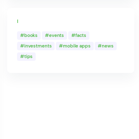
Tags
books
events
facts
investments
mobile apps
news
tips