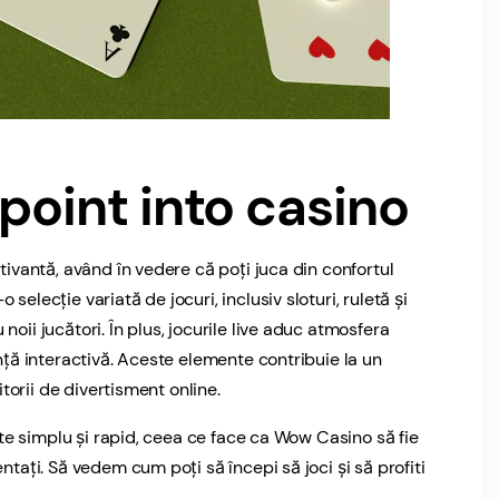
 point into casino
tivantă, având în vedere că poți juca din confortul
elecție variată de jocuri, inclusiv sloturi, ruletă și
oii jucători. În plus, jocurile live aduc atmosfera
nță interactivă. Aceste elemente contribuie la un
itorii de divertisment online.
este simplu și rapid, ceea ce face ca Wow Casino să fie
ntați. Să vedem cum poți să începi să joci și să profiti