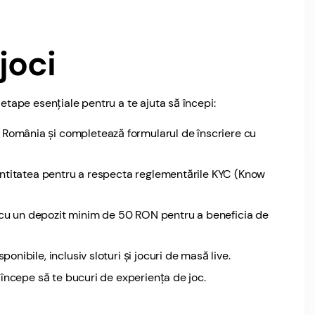
joci
 etape esențiale pentru a te ajuta să începi:
România și completează formularul de înscriere cu
entitatea pentru a respecta reglementările KYC (Know
cu un depozit minim de 50 RON pentru a beneficia de
onibile, inclusiv sloturi și jocuri de masă live.
 începe să te bucuri de experiența de joc.