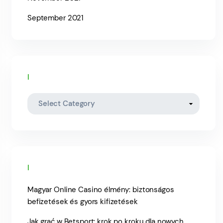
September 2021
Categories
Recent posts
Magyar Online Casino élmény: biztonságos
befizetések és gyors kifizetések
Jak grać w Betsport: krok po kroku dla nowych