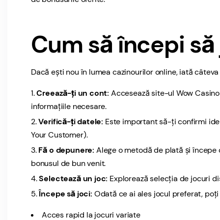
Cum să începi să 
Dacă ești nou în lumea cazinourilor online, iată câteva
Creează-ți un cont:
Accesează site-ul Wow Casino 
informațiile necesare.
Verifică-ți datele:
Este important să-ți confirmi id
Your Customer).
Fă o depunere:
Alege o metodă de plată și începe 
bonusul de bun venit.
Selectează un joc:
Explorează selecția de jocuri disp
Începe să joci:
Odată ce ai ales jocul preferat, poți
Acces rapid la jocuri variate