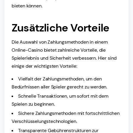
bieten können.
Zusätzliche Vorteile
Die Auswahl von Zahlungsmethoden in einem
Online-Casino bietet zahlreiche Vorteile, die
Spielerlebnis und Sicherheit verbessern. Hier sind
einige der wichtigsten Vorteile:
Vielfalt der Zahlungsmethoden, um den
Bedürfnissen aller Spieler gerecht zu werden.
Schnelle Transaktionen, um sofort mit dem
Spielen zu beginnen.
Sichere Zahlungsmethoden mit fortschrittlichen
Verschlüsselungstechnologien.
Transparente Gebührenstrukturen zur