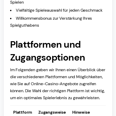
Spielen
Vielfältige Spieleauswahl für jeden Geschmack
Willkommensbonus zur Verstärkung Ihres
Spielguthabens
Plattformen und
Zugangsoptionen
Im Folgenden geben wir Ihnen einen Überblick über
die verschiedenen Plattformen und Möglichkeiten,
wie Sie auf Online-Casino-Angebote zugreifen
können. Die Wahl der richtigen Plattform ist wichtig,
um ein optimales Spielerlebnis zu gewährleisten.
Plattform
Zugangsweise
Hinweise