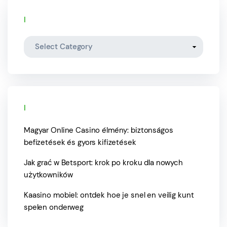
Categories
Recent posts
Magyar Online Casino élmény: biztonságos
befizetések és gyors kifizetések
Jak grać w Betsport: krok po kroku dla nowych
użytkowników
Kaasino mobiel: ontdek hoe je snel en veilig kunt
spelen onderweg