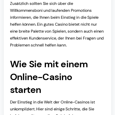
Zusätzlich sollten Sie sich über die
Willkommensboni und laufenden Promotions
informieren, die Ihnen beim Einstieg in die Spiele
helfen können. Ein gutes Casino bietet nicht nur
eine breite Palette von Spielen, sondern auch einen
effektiven Kundenservice, der Ihnen bei Fragen und
Problemen schnell helfen kann.
Wie Sie mit einem
Online-Casino
starten
Der Einstieg in die Welt der Online-Casinos ist
unkompliziert. Hier sind einige Schritte, die Sie