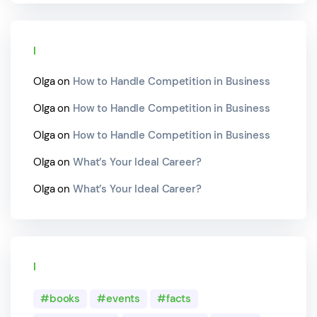
Recent Comments
Olga
on
How to Handle Competition in Business
Olga
on
How to Handle Competition in Business
Olga
on
How to Handle Competition in Business
Olga
on
What’s Your Ideal Career?
Olga
on
What’s Your Ideal Career?
Tags
books
events
facts