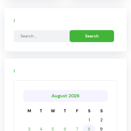
Search by posts
Calendar
August 2026
M
T
W
T
F
S
S
1
2
3
4
5
6
7
8
9