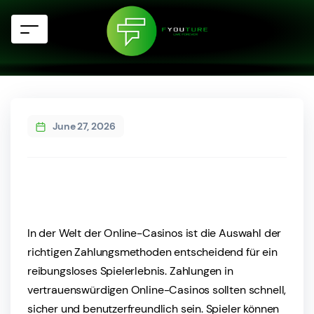
June 27, 2026
In der Welt der Online-Casinos ist die Auswahl der
richtigen Zahlungsmethoden entscheidend für ein
reibungsloses Spielerlebnis. Zahlungen in
vertrauenswürdigen Online-Casinos sollten schnell,
sicher und benutzerfreundlich sein. Spieler können