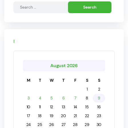
Calendar
August 2026
M
T
W
T
F
S
S
1
2
3
4
5
6
7
8
9
10
11
12
13
14
15
16
17
18
19
20
21
22
23
24
25
26
27
28
29
30