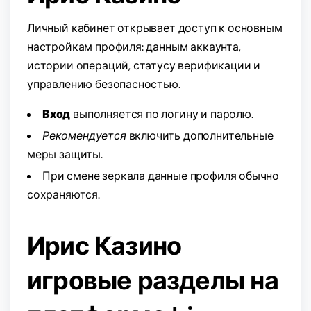
Личный кабинет открывает доступ к основным
настройкам профиля: данным аккаунта,
истории операций, статусу верификации и
управлению безопасностью.
Вход
выполняется по логину и паролю.
Рекомендуется
включить дополнительные
меры защиты.
При смене зеркала данные профиля обычно
сохраняются.
Ирис Казино
игровые разделы на