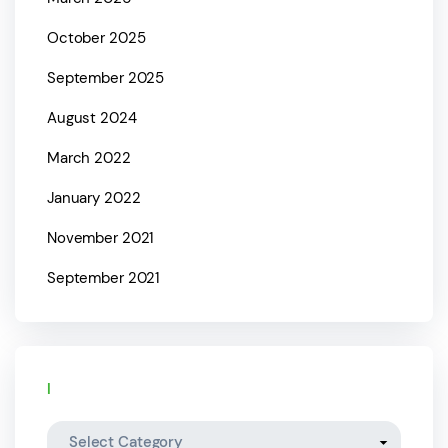
October 2025
September 2025
August 2024
March 2022
January 2022
November 2021
September 2021
Categories