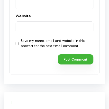
Website
Save my name, email, and website in this
browser for the next time I comment.
Search by posts