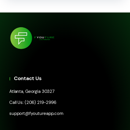
Contact Us
Atlanta, Georgia 30327
Call Us: (206) 219-2996
support@fyoutureapp.com